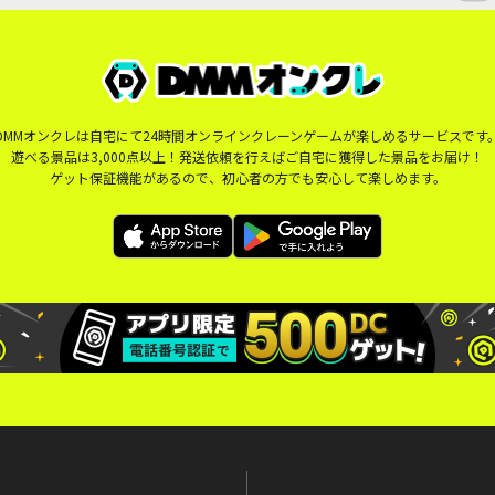
DMMオンクレは自宅にて24時間オンラインクレーンゲームが楽しめるサービスです
遊べる景品は3,000点以上！発送依頼を行えばご自宅に獲得した景品をお届け！
ゲット保証機能があるので、初心者の方でも安心して楽しめます。