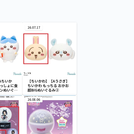
26.07.17
Aちいか
【ちいかわ】【Aうさぎ】
いっしょに食
ちいかわ もっちる おかお
ーンぬいぐる
超BIGぬいぐるみ②
26.08.06