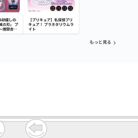
B胡蝶しの
【プリキュア】名探偵プリ
滅の刃」 プ
キュア！ プラネタリウムラ
～煉獄杏寿
イト
～
もっと見る