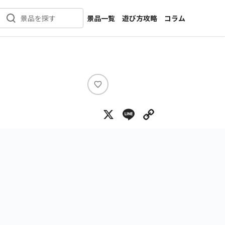
景品一覧
遊び方攻略
コラム
景品を探す
新着景品
インタビュー
カテゴリ一覧
ニュース
作品名一覧
店舗
メーカー一覧
開発
い
い
攻略
X
Line
Copy Lin
ね
プライズ
イベント
キャラ特集