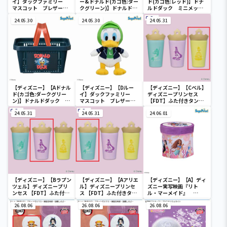
イ】ダックファミリー
ー&ドナルド(カゴ色:ダー
ド(カゴ色:レッド)】ドナ
マスコット ブレザーコ
クグリーン)】ドナルドダ
ルドダック ミニメッシ
スチューム
ック ミニメッシュカゴ
ュカゴ
24.05.30
24.05.30
24.05.31
【ディズニー】【Aドナル
【ディズニー】【Dルー
【ディズニー】【Cベル】
ド(カゴ色:ダークグリー
イ】ダックファミリー
ディズニープリンセス
ン)】ドナルドダック ミ
マスコット ブレザーコ
【FDT】ふた付きタンブ
ニメッシュカゴ
スチューム
ラー
24.05.31
24.05.31
24.06.01
【ディズニー】【Bラプン
【ディズニー】【Aアリエ
【ディズニー】【A】ディ
ツェル】ディズニープリ
ル】ディズニープリンセ
ズニー実写映画『リト
ンセス 【FDT】ふた付き
ス 【FDT】ふた付きタン
ル・マーメイド』
タンブラー
ブラー
[PtZ]折り畳みボックス
26.08.06
26.08.06
チェアー
26.08.06