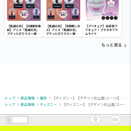
【鬼滅の刃】【A煉獄杏寿
【鬼滅の刃】【B胡蝶しの
【プリキュア】名探偵プ
郎】アニメ「鬼滅の刃」
ぶ】アニメ「鬼滅の刃」
リキュア！ プラネタリウ
プチっと灯りマス～煉獄
プチっと灯りマス～煉獄
ムライト
杏寿郎・胡蝶しのぶ～
杏寿郎・胡蝶しのぶ～
もっと見る
トップ
景品情報
雑貨
【ディズニー】【デザインB(上面/スーツ)】ミッキー＆フレンズ Party Ready Tonight 大きなポッケ付きバスケット
トップ
景品情報
ディズニー
【ディズニー】【デザインB(上面/スーツ)】ミッキー＆フレンズ Party Ready Tonight 大きなポッケ付きバスケット