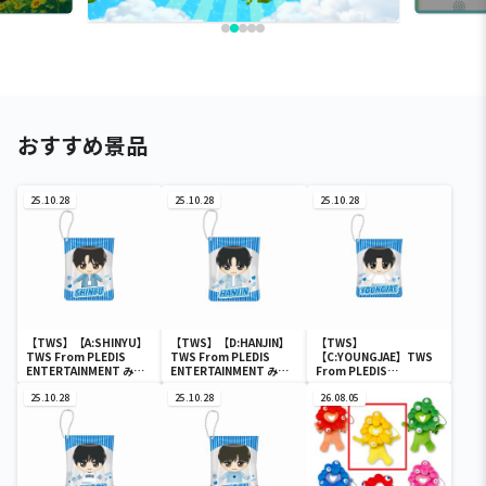
おすすめ景品
25.10.28
25.10.28
25.10.28
【TWS】【A:SHINYU】
【TWS】【D:HANJIN】
【TWS】
TWS From PLEDIS
TWS From PLEDIS
【C:YOUNGJAE】TWS
ENTERTAINMENT みち
ENTERTAINMENT みち
From PLEDIS
っと！きらどるぬいぐる
っと！きらどるぬいぐる
ENTERTAINMENT みち
み
25.10.28
み
25.10.28
っと！きらどるぬいぐる
26.08.05
み