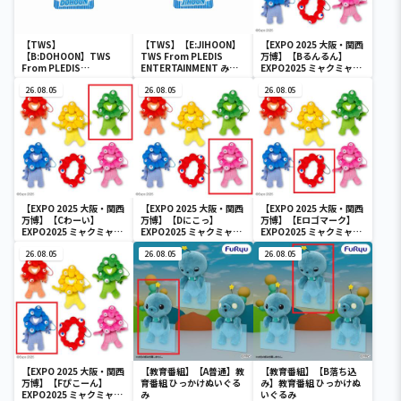
【TWS】
【TWS】【E:JIHOON】
【EXPO 2025 大阪・関西
【B:DOHOON】TWS
TWS From PLEDIS
万博】【Bるんるん】
From PLEDIS
ENTERTAINMENT みち
EXPO2025 ミャクミャク
ENTERTAINMENT みち
っと！きらどるぬいぐる
カラフルゴム紐付きぬい
っと！きらどるぬいぐる
26.08.05
み
26.08.05
ぐるみ
26.08.05
み
【EXPO 2025 大阪・関西
【EXPO 2025 大阪・関西
【EXPO 2025 大阪・関西
万博】【Cわーい】
万博】【Dにこっ】
万博】【Eロゴマーク】
EXPO2025 ミャクミャク
EXPO2025 ミャクミャク
EXPO2025 ミャクミャク
カラフルゴム紐付きぬい
カラフルゴム紐付きぬい
カラフルゴム紐付きぬい
ぐるみ
26.08.05
ぐるみ
26.08.05
ぐるみ
26.08.05
【EXPO 2025 大阪・関西
【教育番組】【A普通】教
【教育番組】【B落ち込
万博】【Fぴこーん】
育番組 ひっかけぬいぐる
み】教育番組 ひっかけぬ
EXPO2025 ミャクミャク
み
いぐるみ