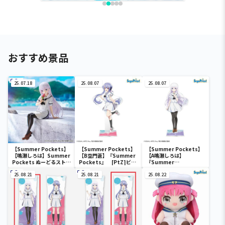
おすすめ景品
25.07.18
25.08.07
25.08.07
【Summer Pockets】
【Summer Pockets】
【Summer Pockets】
【鳴瀬しろは】Summer
【B空門蒼】『Summer
【A鳴瀬しろは】
Pockets ぬーどるストッ
Pockets』 [PtZ]ビッ
『Summer
パーフィギュアー鳴瀬し
グアクリルスタンド
Pockets』 [PtZ]ビッ
ろはー
25.08.21
25.08.21
グアクリルスタンド
25.08.22