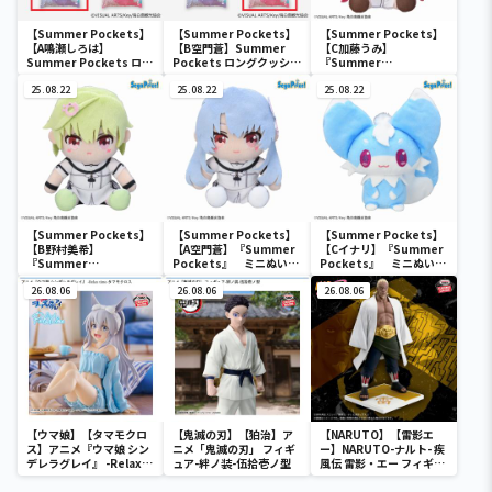
【Summer Pockets】
【Summer Pockets】
【Summer Pockets】
【A鳴瀬しろは】
【B空門蒼】Summer
【C加藤うみ】
Summer Pockets ロン
Pockets ロングクッショ
『Summer
グクッション①
ン①
Pockets』 ミニぬいぐ
25.08.22
25.08.22
るみ（EX）
25.08.22
【Summer Pockets】
【Summer Pockets】
【Summer Pockets】
【B野村美希】
【A空門蒼】『Summer
【Cイナリ】『Summer
『Summer
Pockets』 ミニぬいぐ
Pockets』 ミニぬいぐ
Pockets』 ミニぬいぐ
るみVol.2（EX）
るみVol.2（EX）
るみVol.2（EX）
26.08.06
26.08.06
26.08.06
【ウマ娘】【タマモクロ
【鬼滅の刃】【狛治】ア
【NARUTO】【雷影エ
ス】アニメ『ウマ娘 シン
ニメ「鬼滅の刃」 フィギ
ー】NARUTO-ナルト- 疾
デレラグレイ』 -Relax
ュア-絆ノ装-伍拾壱ノ型
風伝 雷影・エー フィギュ
time-タマモクロス
ア～五影集結…!!～