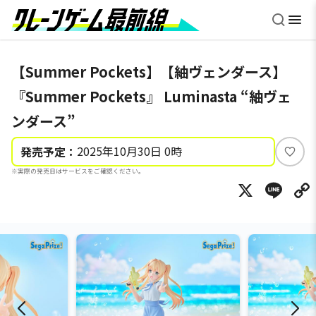
【Summer Pockets】【紬ヴェンダース】
『Summer Pockets』 Luminasta “紬ヴェ
ンダース”
2025年10月30日 0時
発売予定：
い
※実際の発売日はサービスをご確認ください。
い
X
Li
ね