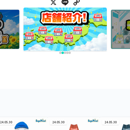
X
Line
Copy Link
24.05.30
24.05.30
24.05.30