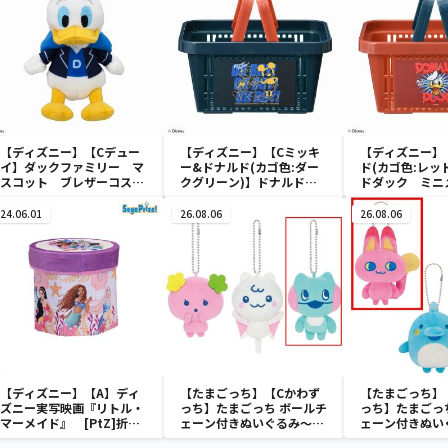
【ディズニー】【Cデュー
【ディズニー】【Cミッキ
【ディズニー】
イ】ダックファミリー マ
ー&ドナルド(カゴ色:ダー
ド(カゴ色:レッ
スコット ブレザーコスチ
クグリーン)】ドナルドダ
ドダック ミニ
ューム
ック ミニメッシュカゴ
ゴ
24.06.01
26.08.06
26.08.06
【ディズニー】【A】ディ
【たまごっち】【Cかわず
【たまごっち】
ズニー実写映画『リトル・
っち】たまごっち ボールチ
っち】たまごっ
マーメイド』 [PtZ]折り
ェーン付きぬいぐるみ～
ェーン付きぬい
畳みボックスチェアー
Tamagotchi Paradise～
Tamagotchi P