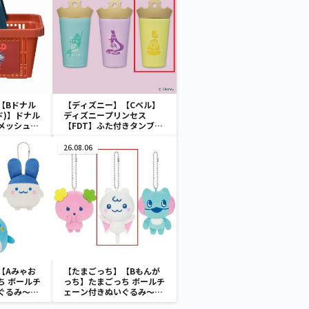
【Bドナル
【ディズニー】【Cベル】
ド)】ドナル
ディズニープリンセス
メッシュカ
【FDT】ふた付きタンブラ
ー
26.08.06
【Aみゃお
【たまごっち】【Bもんが
ち ボールチ
っち】たまごっち ボールチ
ぐるみ～
ェーン付きぬいぐるみ～
aradise～
Tamagotchi Paradise～