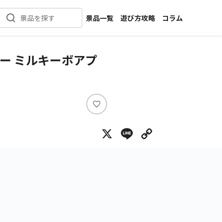
景品一覧
遊び方攻略
コラム
景品を探す
新着景品
インタビュー
カテゴリ一覧
ニュース
ー ミルキーボアプ
作品名一覧
店舗
メーカー一覧
開発
攻略
い
プライズ
い
X
Line
Copy Lin
ね
イベント
キャラ特集