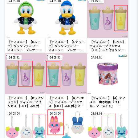
24.05.30
24.05.30
24.05.31
【ディズニー】【Dルー
【ディズニー】【Cデュー
【ディズニー】【Cベル】
イ】ダックファミリー
イ】ダックファミリー
ディズニープリンセス
マスコット ブレザーコ
マスコット ブレザーコ
【FDT】ふた付きタンブ
スチューム
スチューム
ラー
24.05.31
24.05.31
24.06.01
【ディズニー】【Bラプン
【ディズニー】【Aアリエ
【ディズニー】【A】ディ
ツェル】ディズニープリ
ル】ディズニープリンセ
ズニー実写映画『リト
ンセス 【FDT】ふた付き
ス 【FDT】ふた付きタン
ル・マーメイド』
タンブラー
ブラー
[PtZ]折り畳みボックス
26.08.06
26.08.06
チェアー
26.08.06