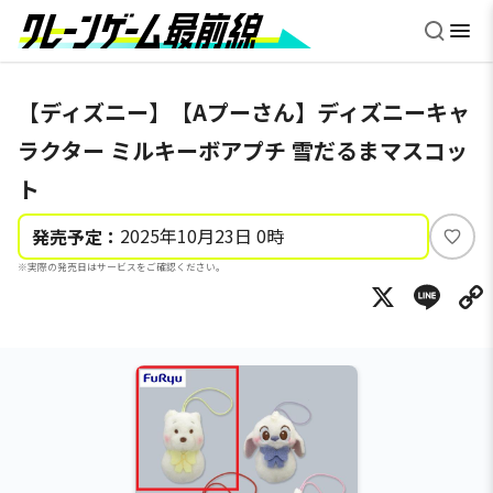
【ディズニー】【Aプーさん】ディズニーキャ
ラクター ミルキーボアプチ 雪だるまマスコッ
ト
2025年10月23日 0時
発売予定：
い
※実際の発売日はサービスをご確認ください。
い
X
Li
ね