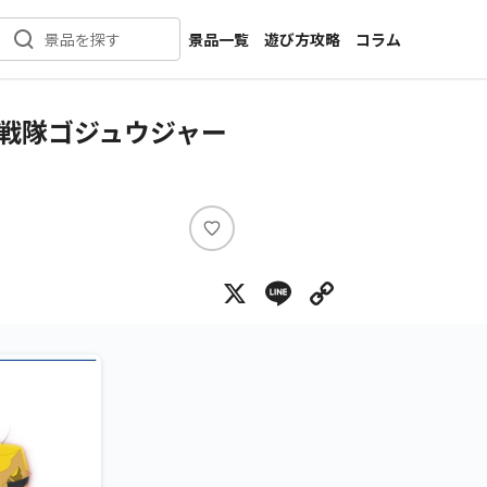
景品一覧
遊び方攻略
コラム
景品を探す
新着景品
インタビュー
カテゴリ一覧
ニュース
戦隊ゴジュウジャー
作品名一覧
店舗
メーカー一覧
開発
攻略
い
プライズ
い
X
Line
Copy Lin
ね
イベント
キャラ特集