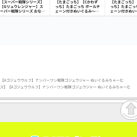
【スーパー戦隊シリーズ】
【たまごっち】【Cかわず
【たまごっち】
【Gリュウレンジャー】ス
っち】たまごっち ボールチ
っち】たまごっ
ーパー戦隊シリーズ おなま
ェーン付きぬいぐるみ～
ェーン付きぬい
えラバーバッジvol.2
Tamagotchi Paradise～
Tamagotchi P
vol.3
vol.2-R
【Aゴジュウウルフ】ナンバーワン戦隊ゴジュウジャー ぬいぐるみちゃーむ
ズ】【Aゴジュウウルフ】ナンバーワン戦隊ゴジュウジャー ぬいぐるみちゃーむ