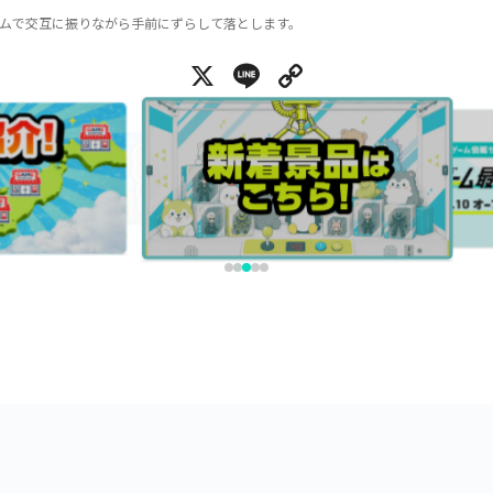
ムで交互に振りながら手前にずらして落とします。
X
Line
Copy Link