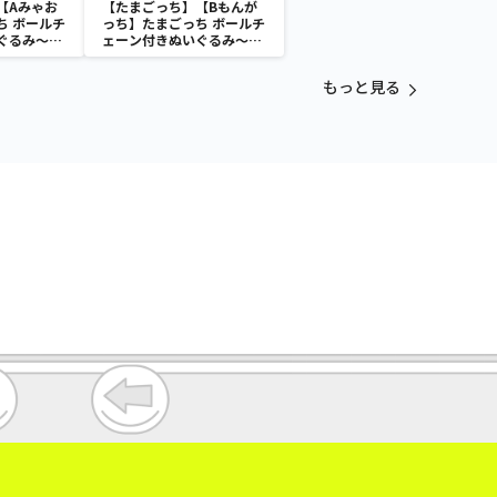
【Aみゃお
【たまごっち】【Bもんが
ち ボールチ
っち】たまごっち ボールチ
ぐるみ～
ェーン付きぬいぐるみ～
aradise～
Tamagotchi Paradise～
vol.3
もっと見る