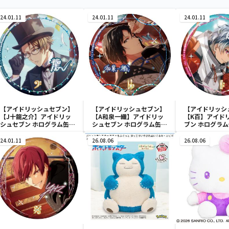
24.01.11
24.01.11
24.01.11
【アイドリッシュセブン】
【アイドリッシュセブン】
【アイドリッシ
【J十龍之介】アイドリッ
【A和泉一織】アイドリッ
【K百】アイド
シュセブン ホログラム缶バ
シュセブン ホログラム缶バ
ブン ホログラ
ッジ～2022 Anniversary
ッジ～2022 Anniversary
2022 Annivers
ver.～
ver.～
24.01.11
26.08.06
26.08.06