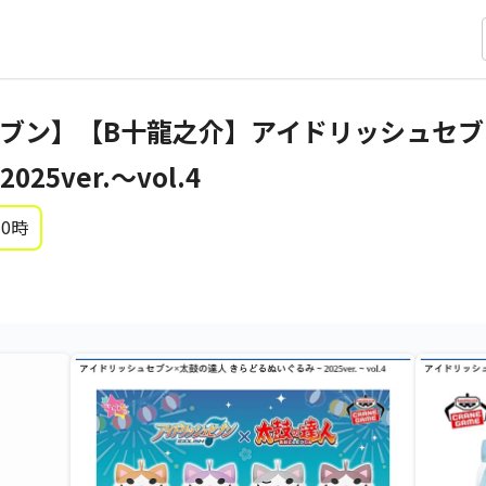
ブン】【B十龍之介】アイドリッシュセブ
5ver.～vol.4
 0時