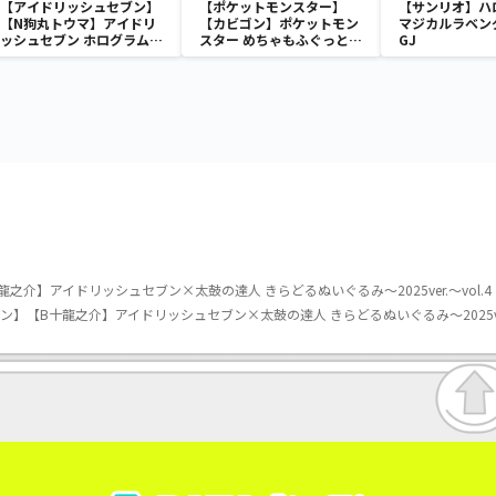
【アイドリッシュセブン】
【ポケットモンスター】
【サンリオ】ハ
【N狗丸トウマ】アイドリ
【カビゴン】ポケットモン
マジカルラベン
ッシュセブン ホログラム缶
スター めちゃもふぐっと
GJ
バッジ～2022
ほっこりいやされぬいぐる
Anniversary ver.～
み～カビゴン～
介】アイドリッシュセブン×太鼓の達人 きらどるぬいぐるみ～2025ver.～vol.4
】【B十龍之介】アイドリッシュセブン×太鼓の達人 きらどるぬいぐるみ～2025ver.