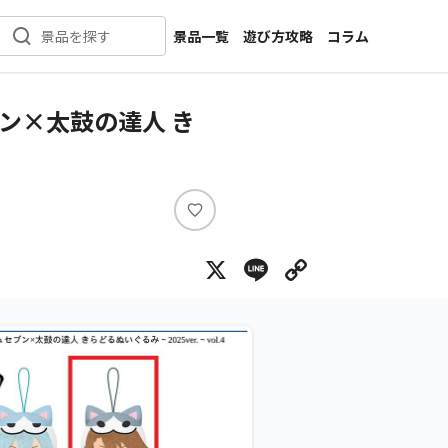
景品一覧
遊び方攻略
コラム
景品を探す
新着景品
インタビュー
カテゴリ一覧
ニュース
ン×太鼓の達人 き
作品名一覧
店舗
メーカー一覧
開発
攻略
い
プライズ
い
X
Line
Copy Lin
ね
イベント
キャラ特集