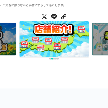
ムで交互に振りながら手前にずらして落とします。
X
Line
Copy Link