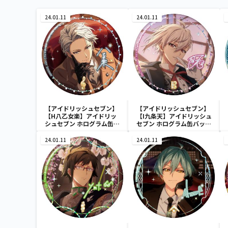
24.01.11
24.01.11
【アイドリッシュセブン】
【アイドリッシュセブン】
【H八乙女楽】アイドリッ
【I九条天】アイドリッシュ
シュセブン ホログラム缶バ
セブン ホログラム缶バッジ
ッジ～2022 Anniversary
～2022 Anniversary ver.
ver.～
～
24.01.11
24.01.11