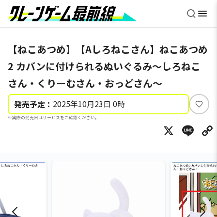
【ねこあつめ】【Aしろねこさん】ねこあつめ
2 カバンに付けられるぬいぐるみ～しろねこ
さん・くりーむさん・おっどさん～
2025年10月23日 0時
発売予定：
い
※実際の発売日はサービスをご確認ください。
い
X
Li
ね