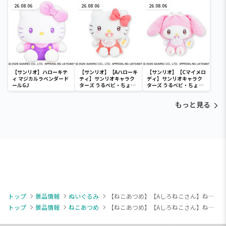
26.08.06
26.08.06
ぐるみ～カビゴン～
26.08.06
【サンリオ】ハローキテ
【サンリオ】【Aハローキ
【サンリオ】【Cマイメロ
ィ マジカルラベンダード
ティ】サンリオキャラク
ディ】サンリオキャラク
ールGJ
ターズ うるベビ・ちょい
ターズ うるベビ・ちょい
デカドール
デカドール
もっと見る
トップ
景品情報
ぬいぐるみ
【ねこあつめ】【Aしろねこさん】ねこあつめ2 カバンに付けられるぬいぐるみ～しろねこさん・くりーむさん・おっどさん～
トップ
景品情報
ねこあつめ
【ねこあつめ】【Aしろねこさん】ねこあつめ2 カバンに付けられるぬいぐるみ～しろねこさん・くりーむさん・おっどさん～