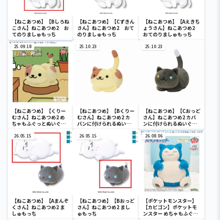
【ねこあつめ】【Bしろね
【ねこあつめ】【Cずきん
【ねこあつめ】【Aえきち
こさん】ねこあつめ2 お
さん】ねこあつめ2 おて
ょうさん】ねこあつめ2
てのりましゅもっち
のりましゅもっち
おてのりましゅもっち
25.09.18
25.10.23
25.10.23
【ねこあつめ】【くりー
【ねこあつめ】【Bくりー
【ねこあつめ】【Cおっど
むさん】ねこあつめ2 め
むさん】ねこあつめ2 カ
さん】ねこあつめ2 カバ
ちゃもふぐっとぬいぐる
バンに付けられるぬいぐ
ンに付けられるぬいぐる
み～くりーむさん～
るみ～しろねこさん・く
み～しろねこさん・くり
26.05.15
りーむさん・おっどさん
26.05.15
ーむさん・おっどさん～
26.08.06
～
【ねこあつめ】【Aまんぞ
【ねこあつめ】【Bおっど
【ポケットモンスター】
くさん】ねこあつめ2 ま
さん】ねこあつめ2 まし
【カビゴン】ポケットモ
しゅもっち
ゅもっち
ンスター めちゃもふぐっ
と ほっこりいやされぬい