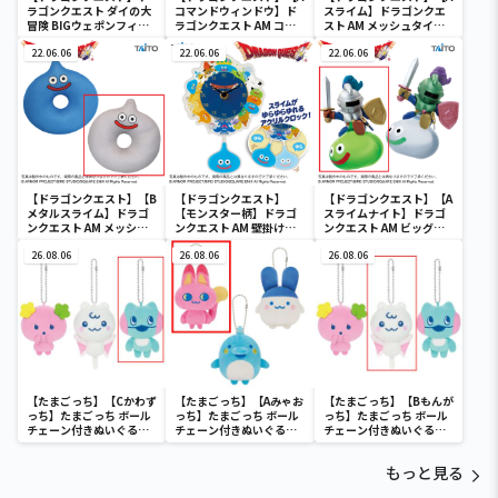
ラゴンクエスト ダイの大
コマンドウィンドウ】ド
スライム】ドラゴンクエ
冒険 BIGウェポンフィギ
ラゴンクエスト AM コマ
スト AM メッシュタイプ
ュアコレクション ～パプ
ンドウィンドウ ブラック
円座クッション スライム
ニカのナイフ～
22.06.06
ボード
22.06.06
＆メタルスライム
22.06.06
【ドラゴンクエスト】【B
【ドラゴンクエスト】
【ドラゴンクエスト】【A
メタルスライム】ドラゴ
【モンスター柄】ドラゴ
スライムナイト】ドラゴ
ンクエスト AM メッシュ
ンクエスト AM 壁掛け時
ンクエスト AM ビッグク
タイプ円座クッション ス
計 ～モンスターがいっぱ
リアフィギュア スライム
ライム＆メタルスライム
26.08.06
い！編～
26.08.06
ナイト＆メタルライダー
26.08.06
【たまごっち】【Cかわず
【たまごっち】【Aみゃお
【たまごっち】【Bもんが
っち】たまごっち ボール
っち】たまごっち ボール
っち】たまごっち ボール
チェーン付きぬいぐるみ
チェーン付きぬいぐるみ
チェーン付きぬいぐるみ
～Tamagotchi
～Tamagotchi
～Tamagotchi
Paradise～vol.3
Paradise～vol.2-R
Paradise～vol.3
もっと見る