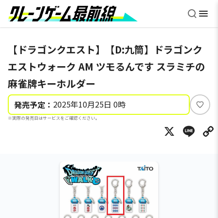
【ドラゴンクエスト】【D:九筒】ドラゴンク
エストウォーク AM ツモるんです スラミチの
麻雀牌キーホルダー
2025年10月25日 0時
発売予定：
い
※実際の発売日はサービスをご確認ください。
い
X
Li
ね