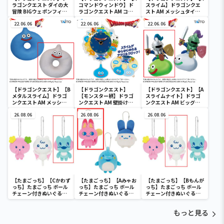
ラゴンクエスト ダイの大
コマンドウィンドウ】ド
スライム】ドラゴンクエ
冒険 BIGウェポンフィギ
ラゴンクエスト AM コマ
スト AM メッシュタイプ
ュアコレクション ～パプ
ンドウィンドウ ブラック
円座クッション スライム
ニカのナイフ～
22.06.06
ボード
22.06.06
＆メタルスライム
22.06.06
【ドラゴンクエスト】【B
【ドラゴンクエスト】
【ドラゴンクエスト】【A
メタルスライム】ドラゴ
【モンスター柄】ドラゴ
スライムナイト】ドラゴ
ンクエスト AM メッシュ
ンクエスト AM 壁掛け時
ンクエスト AM ビッグク
タイプ円座クッション ス
計 ～モンスターがいっぱ
リアフィギュア スライム
ライム＆メタルスライム
26.08.06
い！編～
26.08.06
ナイト＆メタルライダー
26.08.06
【たまごっち】【Cかわず
【たまごっち】【Aみゃお
【たまごっち】【Bもんが
っち】たまごっち ボール
っち】たまごっち ボール
っち】たまごっち ボール
チェーン付きぬいぐるみ
チェーン付きぬいぐるみ
チェーン付きぬいぐるみ
～Tamagotchi
～Tamagotchi
～Tamagotchi
Paradise～vol.3
Paradise～vol.2-R
Paradise～vol.3
もっと見る