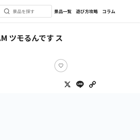
景品一覧
遊び方攻略
コラム
景品を探す
新着景品
インタビュー
カテゴリ一覧
ニュース
M ツモるんです ス
作品名一覧
店舗
メーカー一覧
開発
攻略
い
プライズ
い
X
Line
Copy Lin
ね
イベント
キャラ特集