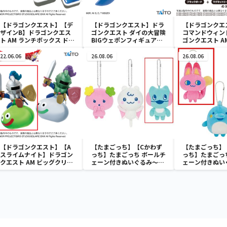
【ドラゴンクエスト】【デ
【ドラゴンクエスト】ドラ
【ドラゴンクエ
ザインB】ドラゴンクエス
ゴンクエスト ダイの大冒険
コマンドウィン
ト AM ランチボックス ドッ
BIGウェポンフィギュアコ
ゴンクエスト A
トフィールド
レクション ～パプニカのナ
ウィンドウ ブ
イフ～
22.06.06
26.08.06
26.08.06
【ドラゴンクエスト】【A
【たまごっち】【Cかわず
【たまごっち】
スライムナイト】ドラゴン
っち】たまごっち ボールチ
っち】たまごっ
クエスト AM ビッグクリア
ェーン付きぬいぐるみ～
ェーン付きぬい
フィギュア スライムナイト
Tamagotchi Paradise～
Tamagotchi P
＆メタルライダー
vol.3
vol.2-R