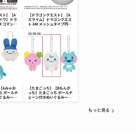
スト】【A
【ドラゴンクエスト】【A
ドウ】ドラ
スライム】ドラゴンクエス
M コマンド
ト AM メッシュタイプ円座
ラックボード
クッション スライム＆メタ
ルスライム
26.08.06
【Aみゃお
【たまごっち】【Bもんが
ち ボールチ
っち】たまごっち ボールチ
ぐるみ～
ェーン付きぬいぐるみ～
aradise～
Tamagotchi Paradise～
vol.3
もっと見る