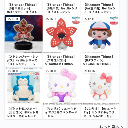
【Stranger Things】
【Stranger Things】
【Stranger Things】
【B青×黒セット】
【B黒×赤】Netflixシリ
【A水色×白】Netflixシ
Netflixシリーズ「ストレ
ーズ「ストレンジャー・
リーズ「ストレンジャ
ンジャー・シングス 未知
シングス 未知の世界」 保
ー・シングス 未知の世
の世界 」 ステンレスタン
25.03.21
冷保温BIGマルチバッグ
25.06.13
界」 保冷保温BIGマルチ
25.07.11
ブラーセット
バッグ
【ストレンジャー・シン
【Stranger Things】
【Stranger Things】
グス】Netflixシリーズ
【デモゴルゴン】
【Bダスティン】
「ストレンジャー・シン
STRANGER THINGS M
STRANGER THINGS
グス 未知の世界 」 デモゴ
ぬいぐるみ
ぬいぐるみ（EX）
ルゴンゆらゆらソーラー
26.08.06
26.08.06
26.08.06
マスコット
【ポケットモンスター】
【サンリオ】ハローキテ
【サンリオ】【Aハローキ
【カビゴン】ポケットモ
ィ マジカルラベンダード
ティ】サンリオキャラク
ンスター めちゃもふぐっ
ールGJ
ターズ うるベビ・ちょい
と ほっこりいやされぬい
デカドール
ぐるみ～カビゴン～
もっと見る