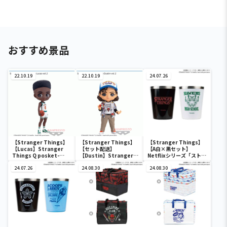
おすすめ景品
22.10.19
22.10.19
24.07.26
【Stranger Things】
【Stranger Things】
【Stranger Things】
【Lucas】Stranger
【セット配送】
【A白×黒セット】
Things Q posket-
【Dustin】Stranger
Netflixシリーズ「ストレ
Lucas-vol.2
Things Q posket-
ンジャー・シングス 未知
24.07.26
Dustin-vol.2
24.08.30
の世界 」 ステンレスタン
24.08.30
ブラーセット