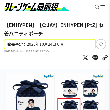
【ENHYPEN】【C:JAY】ENHYPEN [PtZ] 巾
着バニティポーチ
2025年10月24日 0時
発売予定：
い
※実際の発売日はサービスをご確認ください。
い
X
Li
ね