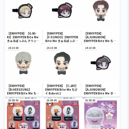
【ENHYPEN】【G:NI-
【ENHYPEN】
【ENHYPEN】
KI】ENHYPEN Bite Me
【F:SUNOO】ENHYPEN
【A:JUNGWON】
きゅるぽっぷん クリップ
Bite Me きゅるぽっぷん
ENHYPEN Bite Me ちび
これくしょん
クリップこれくしょん
ぐるみvol.1
24.10.08
24.10.08
24.10.08
【ENHYPEN】
【ENHYPEN】【C:JAY】
【ENHYPEN】
【B:HEESEUNG】
ENHYPEN Bite Me ちび
【A:JUNGWON】
ENHYPEN Bite Me ちび
ぐるみvol.1
ENHYPEN Bite Me きゅ
ぐるみvol.1
るぽっぷん クリップこれ
26.08.06
26.08.06
くしょん
26.08.06