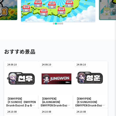
おすすめ景品
24.09.10
24.09.10
24.09.10
【ENHYPEN】
【ENHYPEN】
【ENHYPEN】
【F:SUNOO】ENHYPEN
【A:JUNGWON】
【E:SUNGHOON】
Drunk-Dazed きゅるぽ
ENHYPEN Drunk-Dazed
ENHYPEN Drunk-Dazed
っぷん ハングルネームア
きゅるぽっぷん マイクロ
きゅるぽっぷん ハングル
クリルブロックキーホル
24.10.08
ファイバータオル
24.10.08
ネームアクリルブロック
24.10.08
ダー
キーホルダー