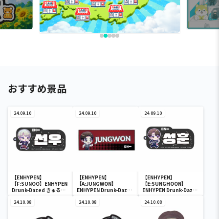
おすすめ景品
24.09.10
24.09.10
24.09.10
【ENHYPEN】
【ENHYPEN】
【ENHYPEN】
【F:SUNOO】ENHYPEN
【A:JUNGWON】
【E:SUNGHOON】
Drunk-Dazed きゅるぽ
ENHYPEN Drunk-Dazed
ENHYPEN Drunk-Dazed
っぷん ハングルネームア
きゅるぽっぷん マイクロ
きゅるぽっぷん ハングル
クリルブロックキーホル
24.10.08
ファイバータオル
24.10.08
ネームアクリルブロック
24.10.08
ダー
キーホルダー