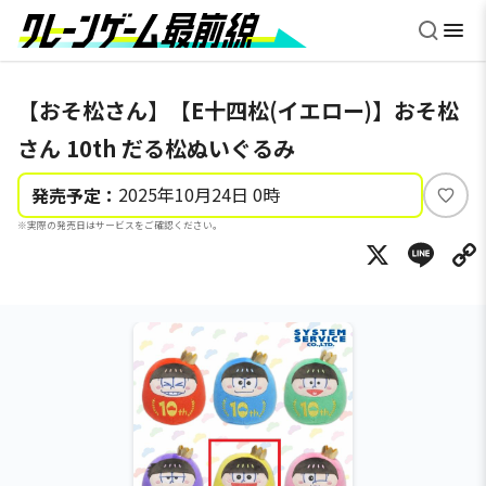
【おそ松さん】【E十四松(イエロー)】おそ松
さん 10th だる松ぬいぐるみ
2025年10月24日 0時
発売予定：
い
※実際の発売日はサービスをご確認ください。
い
X
Li
ね