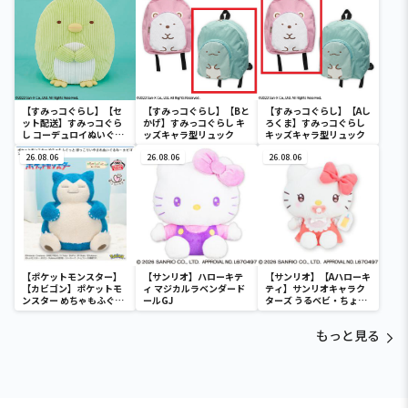
【すみっコぐらし】【セ
【すみっコぐらし】【Bと
【すみっコぐらし】【Aし
ット配送】すみっコぐら
かげ】すみっコぐらし キ
ろくま】すみっコぐらし
し コーデュロイぬいぐる
ッズキャラ型リュック
キッズキャラ型リュック
みXL プレミアム ぺんぎ
ん？
26.08.06
26.08.06
26.08.06
【ポケットモンスター】
【サンリオ】ハローキテ
【サンリオ】【Aハローキ
【カビゴン】ポケットモ
ィ マジカルラベンダード
ティ】サンリオキャラク
ンスター めちゃもふぐっ
ールGJ
ターズ うるベビ・ちょい
と ほっこりいやされぬい
デカドール
ぐるみ～カビゴン～
もっと見る