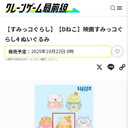
【すみっコぐらし】【Dねこ】映画すみっコぐ
らし4 ぬいぐるみ
2025年10月22日 0時
発売予定：
い
※実際の発売日はサービスをご確認ください。
い
X
Li
ね