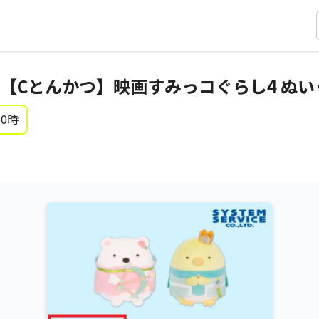
【Cとんかつ】映画すみっコぐらし4 ぬい
 0時