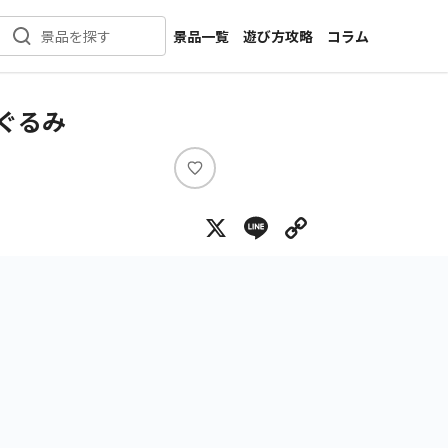
景品一覧
遊び方攻略
コラム
景品を探す
新着景品
インタビュー
カテゴリ一覧
ニュース
ぐるみ
作品名一覧
店舗
メーカー一覧
開発
い
い
攻略
X
Line
Copy Lin
ね
プライズ
イベント
キャラ特集