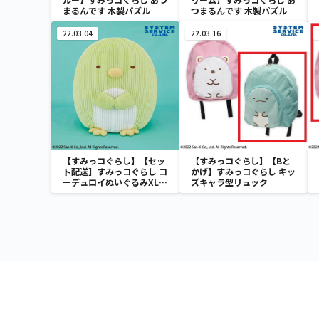
まるんです 木製パズル
つまるんです 木製パズル
22.03.04
22.03.16
【すみっコぐらし】【セッ
【すみっコぐらし】【Bと
ト配送】すみっコぐらし コ
かげ】すみっコぐらし キッ
ーデュロイぬいぐるみXL
ズキャラ型リュック
プレミアム ぺんぎん？