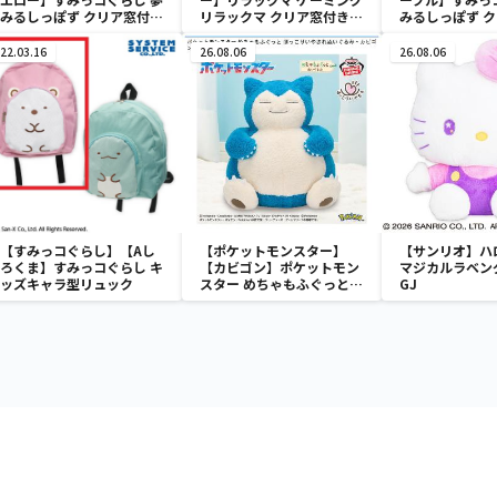
みるしっぽず クリア窓付き
リラックマ クリア窓付き収
みるしっぽず 
収納ボックス
納ボックス
収納ボックス
22.03.16
26.08.06
26.08.06
【すみっコぐらし】【Aし
【ポケットモンスター】
【サンリオ】ハ
ろくま】すみっコぐらし キ
【カビゴン】ポケットモン
マジカルラベン
ッズキャラ型リュック
スター めちゃもふぐっと
GJ
ほっこりいやされぬいぐる
み～カビゴン～