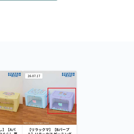
26.07.17
し】【Aパ
【リラックマ】【Bパープ
コぐらし 夢
ル】リラックマ ゲーミング