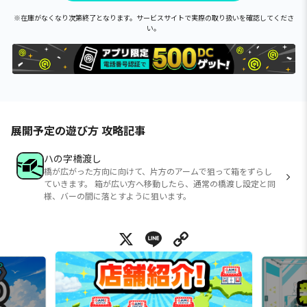
※在庫がなくなり次第終了となります。サービスサイトで実際の取り扱いを確認してくださ
い。
展開予定の遊び方 攻略記事
ハの字橋渡し
橋が広がった方向に向けて、片方のアームで狙って箱をずらし
ていきます。 箱が広い方へ移動したら、通常の橋渡し設定と同
様、バーの間に落とすように狙います。
X
Line
Copy Link