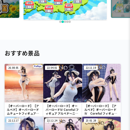
おすすめ景品
26.08.05
22.04.01
22.11.19
【オーバーロード】【ア
【オーバーロード】オー
【オーバーロード】【ア
ルベド】オーバーロード
バーロードⅣ Coreful フ
ルベド】オーバーロード
ムチュートフィギュアー
ィギュア アルベド～ニッ
Ⅳ Coreful フィギュ
アルベド・aqua ver.ー
トワンピースver.～
ア アルベド～Tシャツ
22.12.17
22.12.24
水着ver.～
23.01.28