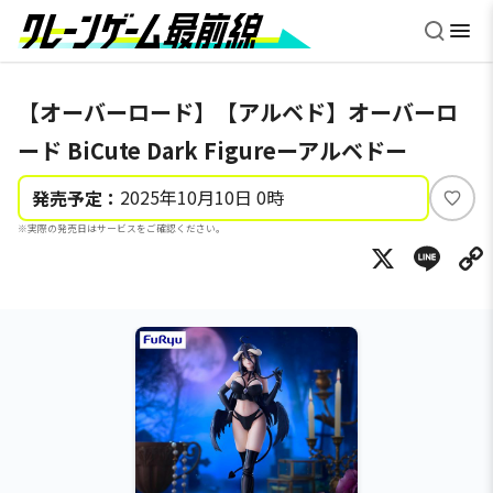
【オーバーロード】【アルベド】オーバーロ
ード BiCute Dark Figureーアルベドー
2025年10月10日 0時
発売予定：
い
※実際の発売日はサービスをご確認ください。
い
X
Li
ね