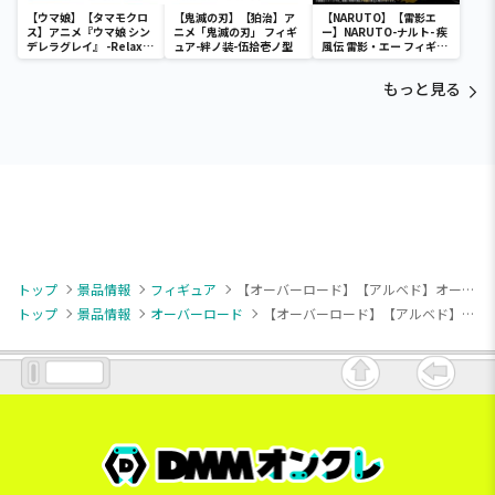
【ウマ娘】【タマモクロ
【鬼滅の刃】【狛治】ア
【NARUTO】【雷影エ
ス】アニメ『ウマ娘 シン
ニメ「鬼滅の刃」 フィギ
ー】NARUTO-ナルト- 疾
デレラグレイ』 -Relax
ュア-絆ノ装-伍拾壱ノ型
風伝 雷影・エー フィギュ
time-タマモクロス
ア～五影集結…!!～
もっと見る
トップ
景品情報
フィギュア
【オーバーロード】【アルベド】オーバーロード BiCute Dark Figureーアルベドー
トップ
景品情報
オーバーロード
【オーバーロード】【アルベド】オーバーロード BiCute Dark Figureーアルベドー