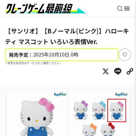
【サンリオ】【Bノーマル(ピンク)】ハローキ
ティ マスコット いろいろ表情Ver.
2025年10月10日 0時
発売予定：
い
※実際の発売日はサービスをご確認ください。
い
X
Li
ね