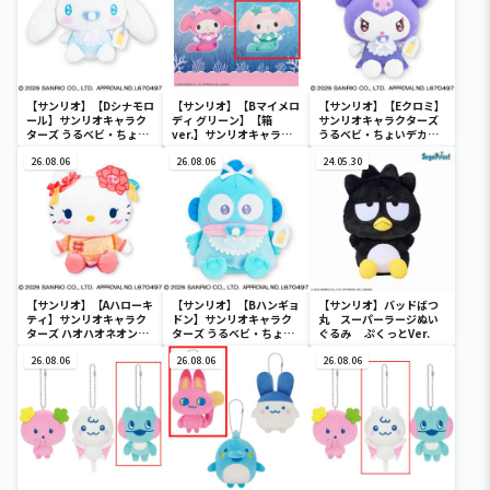
【サンリオ】【Dシナモロ
【サンリオ】【Bマイメロ
【サンリオ】【Eクロミ】
ール】サンリオキャラク
ディ グリーン】【箱
サンリオキャラクターズ
ターズ うるベビ・ちょい
ver.】サンリオキャラク
うるベビ・ちょいデカド
デカドール
ターズ おおきな
ール
26.08.06
SOFVIMATES～マイメロ
26.08.06
24.05.30
ディ マーメイドver. ～
【サンリオ】【Aハローキ
【サンリオ】【Bハンギョ
【サンリオ】バッドばつ
ティ】サンリオキャラク
ドン】サンリオキャラク
丸 スーパーラージぬい
ターズ ハオハオネオンタ
ターズ うるベビ・ちょい
ぐるみ ぷくっとVer.
ウンドールBIGタイプ1
デカドール
26.08.06
26.08.06
26.08.06