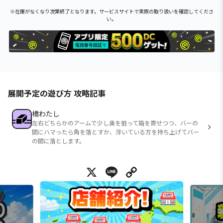
※在庫がなくなり次第終了となります。サービスサイトで実際の取り扱いを確認してくださ
い。
展開予定の遊び方 攻略記事
橋わたし
左右どちらかのアームで少し奥を狙って箱を寄せつつ、バーの
間にハマったら角を落とすか、浮いている方を持ち上げてバー
の間に落とします。
X
Line
Copy Link