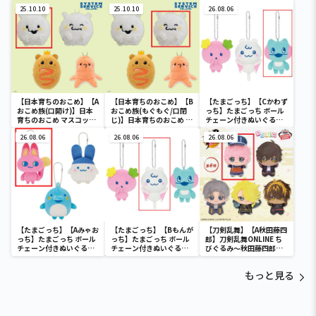
いぐるみ
るみ
ェーン
25.10.10
25.10.10
26.08.06
【日本育ちのおこめ】【A
【日本育ちのおこめ】【B
【たまごっち】【Cかわず
おこめ族(口開け)】日本
おこめ族(もぐもぐ/口閉
っち】たまごっち ボール
育ちのおこめ マスコット
じ)】日本育ちのおこめ マ
チェーン付きぬいぐるみ
キーチェーン
スコットキーチェーン
～Tamagotchi
26.08.06
26.08.06
Paradise～vol.3
26.08.06
【たまごっち】【Aみゃお
【たまごっち】【Bもんが
【刀剣乱舞】【A秋田藤四
っち】たまごっち ボール
っち】たまごっち ボール
郎】刀剣乱舞ONLINE ち
チェーン付きぬいぐるみ
チェーン付きぬいぐるみ
びぐるみ～秋田藤四郎・
～Tamagotchi
～Tamagotchi
大倶利伽羅・へし切長谷
Paradise～vol.2-R
Paradise～vol.3
部・獅子王・火車切～
もっと見る