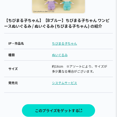
【ちびまる子ちゃん】【Bブルー】ちびまる子ちゃん ワンピ
ースぬいぐるみ / ぬいぐるみ (ちびまる子ちゃん) の紹介
IP・作品名
ちびまる子ちゃん
種類
ぬいぐるみ
約16cm ※アソートにより、サイズが
サイズ
多少異なる場合がございます。
発売元
システムサービス
このプライズをゲットする