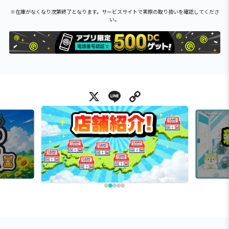
※在庫がなくなり次第終了となります。サービスサイトで実際の取り扱いを確認してくださ
い。
X
Line
Copy Link