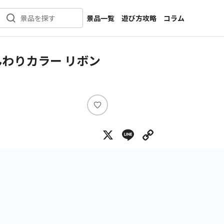
景品一覧
遊び方攻略
コラム
景品を探す
新着景品
インタビュー
カテゴリ一覧
ニュース
わりカラー リボン
作品名一覧
店舗
メーカー一覧
開発
攻略
い
プライズ
い
X
Line
Copy Lin
ね
イベント
キャラ特集