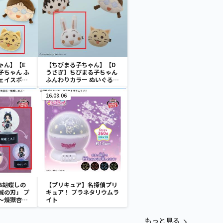
ゃん】【E
【ちびまる子ちゃん】【D
子ちゃん ふ
うさぎ】ちびまる子ちゃん
ェイスポー
ふんわりカラー ぬいぐるみ
クリップ
26.08.06
B胡蝶しの
【プリキュア】名探偵プリ
滅の刃」 プ
キュア！ プラネタリウムラ
～煉獄杏寿
イト
～
もっと見る