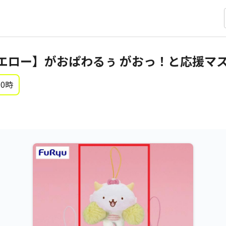
エロー】がおぱわるぅ がおっ！と応援マ
 0時