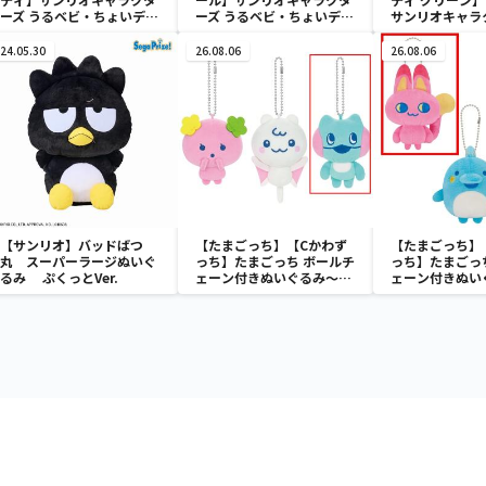
ーズ うるベビ・ちょいデカ
ーズ うるベビ・ちょいデカ
サンリオキャラ
ドール
ドール
おきなSOFVIM
イメロディ マーメ
24.05.30
26.08.06
26.08.06
～
【サンリオ】バッドばつ
【たまごっち】【Cかわず
【たまごっち】
丸 スーパーラージぬいぐ
っち】たまごっち ボールチ
っち】たまごっ
るみ ぷくっとVer.
ェーン付きぬいぐるみ～
ェーン付きぬい
Tamagotchi Paradise～
Tamagotchi P
vol.3
vol.2-R