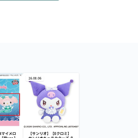
26.08.06
Bマイメロ
【サンリオ】【Eクロミ】
箱ver.】
サンリオキャラクターズ う