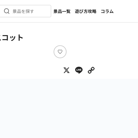
景品一覧
遊び方攻略
コラム
景品を探す
新着景品
インタビュー
カテゴリ一覧
ニュース
スコット
作品名一覧
店舗
メーカー一覧
開発
い
い
攻略
X
Line
Copy Lin
ね
プライズ
イベント
キャラ特集