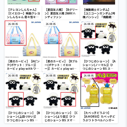
【クレヨンしんちゃん】
【夏目友人帳】【Bグリー
【機動戦士ガンダム】
【Cイエロー】映画クレヨ
ン】夏目友人帳 2WAYハ
【ユニコーンガンダム2号
ンしんちゃん 奇々怪々！
ンディファン
機 バンシィ】『機動戦士
オラの妖怪バケ～ション
ガンダムUC』 胸像センサ
フルカラータンブラー
26.08.05
26.08.05
ーライト-ユニコーンガン
26.08.05
ダム2号機 バンシィ（デ
ストロイモード）-
【星のカービィ】【Aピン
【星のカービィ】【Bブル
【ひつじのショーン】【A
ク(ポケット：ブルー)】
ー(ポケット：イエロ
ショーン(ノーマル)】ひ
カービィ play with ワド
ー)】カービィ play with
つじのショーン BS スマ
ルディ ボストンバッグ
ワドルディ ボストンバッ
ホショーンルダー
26.08.05
グ
26.08.05
26.08.05
【ひつじのショーン】【B
【ひつじのショーン】【C
【たべっ子どうぶつ】
ショーン(上目づかい)】
ショーン(より目)】ひつ
【A:HORSE】たべっ子ど
ひつじのショーン BS ス
じのショーン BS スマホ
うぶつ トラベルハンガー
マホショーンルダー
ショーンルダー