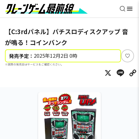
【C:3rdパネル】パチスロディスクアップ 音
が鳴る！コインバンク
2025年12月2日 0時
発売予定：
い
※実際の発売日はサービスをご確認ください。
い
X
Li
ね