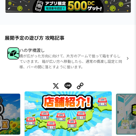
展開予定の遊び方 攻略記事
ハの字橋渡し
橋が広がった方向に向けて、片方のアームで狙って箱をずらし
ていきます。 箱が広い方へ移動したら、通常の橋渡し設定と同
様、バーの間に落とすように狙います。
X
Line
Copy Link