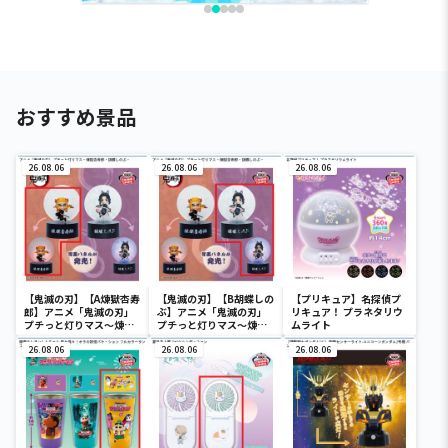
おすすめ景品
26.08.06
26.08.06
26.08.06
【鬼滅の刃】【A煉獄杏寿
【鬼滅の刃】【B胡蝶しの
【プリキュア】名探偵プ
郎】アニメ「鬼滅の刃」
ぶ】アニメ「鬼滅の刃」
リキュア！ プラネタリウ
プチっと灯りマス～煉獄
プチっと灯りマス～煉獄
ムライト
杏寿郎・胡蝶しのぶ～
杏寿郎・胡蝶しのぶ～
26.08.06
26.08.06
26.08.06