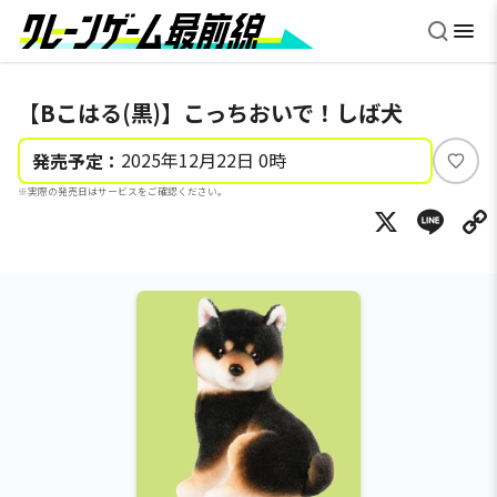
【Bこはる(黒)】こっちおいで！しば犬
2025年12月22日 0時
発売予定：
い
※実際の発売日はサービスをご確認ください。
い
X
Li
ね