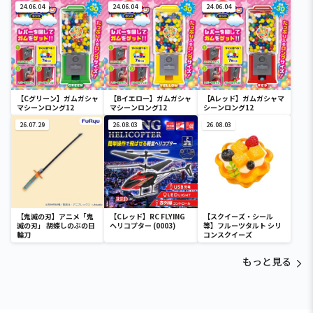
24.06.04
24.06.04
24.06.04
【Cグリーン】ガムガシャ
【Bイエロー】ガムガシャ
【Aレッド】ガムガシャマ
マシーンロング12
マシーンロング12
シーンロング12
26.07.29
26.08.03
26.08.03
【鬼滅の刃】アニメ「鬼
【Cレッド】RC FLYING
【スクイーズ・シール
滅の刃」 胡蝶しのぶの日
ヘリコプター (0003)
等】フルーツタルト シリ
輪刀
コンスクイーズ
もっと見る