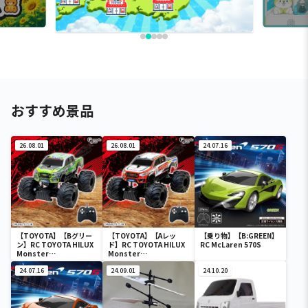
おすすめ景品
26.08.01
26.08.01
24.07.16
【TOYOTA】【Bグリー
【TOYOTA】【Aレッ
【乗り物】【B:GREEN】
ン】RC TOYOTA HILUX
ド】RC TOYOTA HILUX
RC McLaren 570S
Monster
Monster
Wheel（10022）
Wheel（10022）
24.07.16
24.09.01
24.10.20