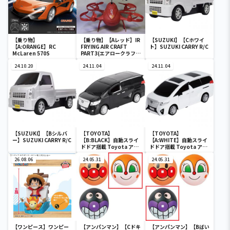
【乗り物】
【乗り物】【Aレッド】IR
【SUZUKI】【Cホワイ
【A:ORANGE】RC
FRYING AIR CRAFT
ト】SUZUKI CARRY R/C
McLaren 570S
PART3(エアロークラフト
Ⅲ)
24.10.20
24.11.04
24.11.04
【SUZUKI】【Bシルバ
【TOYOTA】
【TOYOTA】
ー】SUZUKI CARRY R/C
【B:BLACK】自動スライ
【A:WHITE】自動スライ
ドドア搭載 Toyota アル
ドドア搭載 Toyota アル
ファード R/C
ファード R/C
26.08.06
24.05.31
24.05.31
【ワンピース】ワンピー
【アンパンマン】【Cドキ
【アンパンマン】【Bばい