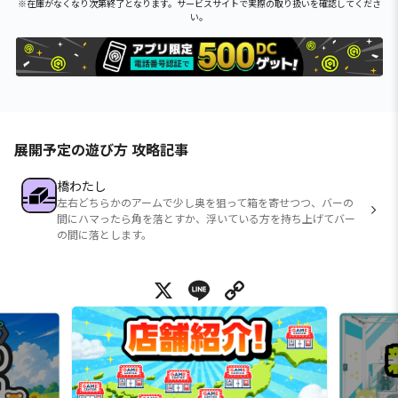
※在庫がなくなり次第終了となります。サービスサイトで実際の取り扱いを確認してくださ
い。
展開予定の遊び方 攻略記事
橋わたし
左右どちらかのアームで少し奥を狙って箱を寄せつつ、バーの
間にハマったら角を落とすか、浮いている方を持ち上げてバー
の間に落とします。
X
Line
Copy Link