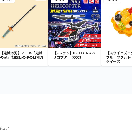
【鬼滅の刃】アニメ「鬼滅
【Cレッド】RC FLYING ヘ
【スクイーズ・
の刃」 胡蝶しのぶの日輪刀
リコプター (0003)
フルーツタルト
クイーズ
ィギュア