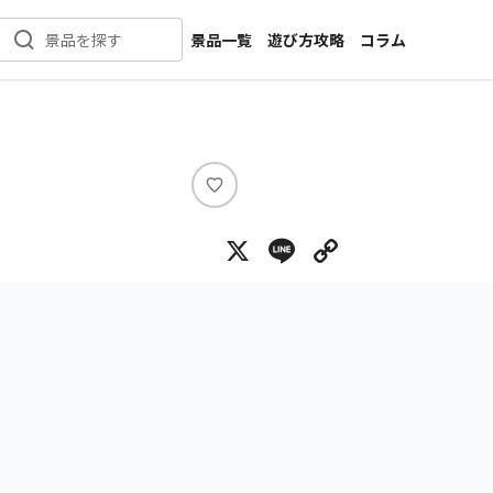
景品一覧
遊び方攻略
コラム
景品を探す
新着景品
インタビュー
カテゴリ一覧
ニュース
作品名一覧
店舗
メーカー一覧
開発
い
い
攻略
X
Line
Copy Lin
ね
プライズ
イベント
キャラ特集