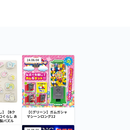
24.06.04
し】【Bク
【Cグリーン】ガムガシャ
コぐらし あ
マシーンロング12
木製パズル
26.08.03