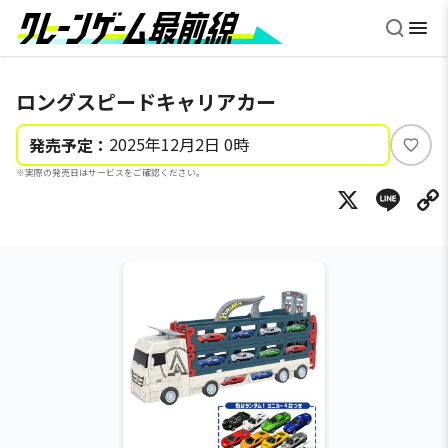
ロングスピードキャリアカー
2025年12月2日 0時
発売予定：
い
※実際の発売日はサービスをご確認ください。
い
X
Li
ね