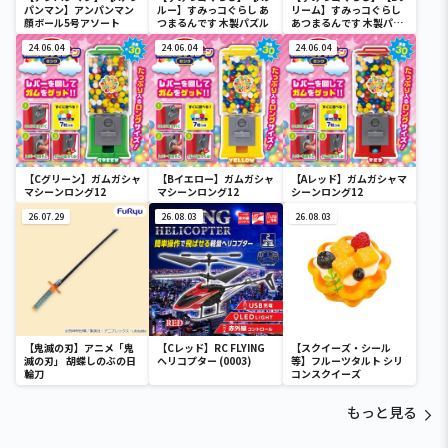
パンマン】アンパンマン
ルー】すみっコぐらし あ
リーム】すみっコぐらし
顔ボール5号アソート
つまるんです 木製パズル
あつまるんです 木製パズ
ル
24.06.04
24.06.04
24.06.04
【Cグリーン】ガムガシャ
【Bイエロー】ガムガシャ
【Aレッド】ガムガシャマ
マシーンロング12
マシーンロング12
シーンロング12
26.07.29
26.08.03
26.08.03
【鬼滅の刃】アニメ「鬼
【Cレッド】RC FLYING
【スクイーズ・シール
滅の刃」 胡蝶しのぶの日
ヘリコプター (0003)
等】フルーツタルト シリ
輪刀
コンスクイーズ
もっと見る