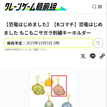
【恐竜はじめました】【Bコマチ】恐竜はじめ
ました もこもこサガラ刺繍キーホルダー
2025年10月3日 0時
発売予定：
い
※実際の発売日はサービスをご確認ください。
い
X
Li
ね