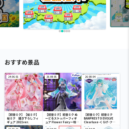
おすすめ景品
24.06.01
26.08.05
26.08.04
【初音ミク】【桜ミク】
【初音ミク】初音ミク ぬ
【初音ミク】初音ミク
桜ミク 描き下ろしフィ
ーどるストッパーフィギ
BANPRESTO EVOLVE
ギュア 2021ver.
ュア Flower Fairyー桔梗
Clearluxe-くらげ-フィ
ー
ギュア