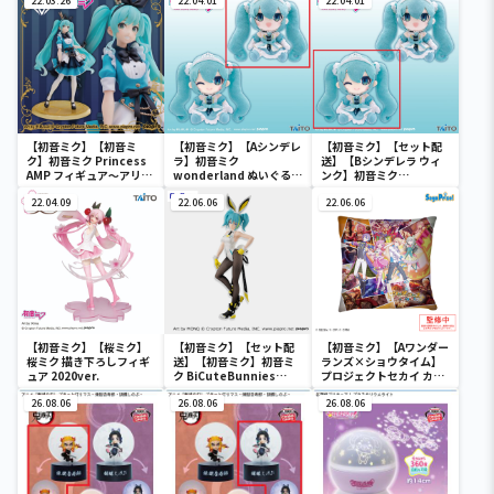
22.03.26
22.04.01
22.04.01
【初音ミク】【初音ミ
【初音ミク】【Aシンデレ
【初音ミク】【セット配
ク】初音ミク Princess
ラ】初音ミク
送】【Bシンデレラ ウィ
AMP フィギュア～アリス
wonderland ぬいぐるみ
ンク】初音ミク
ver.～
vol.4
wonderland ぬいぐるみ
22.04.09
22.06.06
vol.4
22.06.06
【初音ミク】【桜ミク】
【初音ミク】【セット配
【初音ミク】【Aワンダー
桜ミク 描き下ろしフィギ
送】【初音ミク】初音ミ
ランズ×ショウタイム】
ュア 2020ver.
ク BiCuteBunnies
プロジェクトセカイ カラ
Figure－ストリートver.
フルステージ！ feat. 初
26.08.06
－
26.08.06
音ミク クッションVol.2
26.08.06