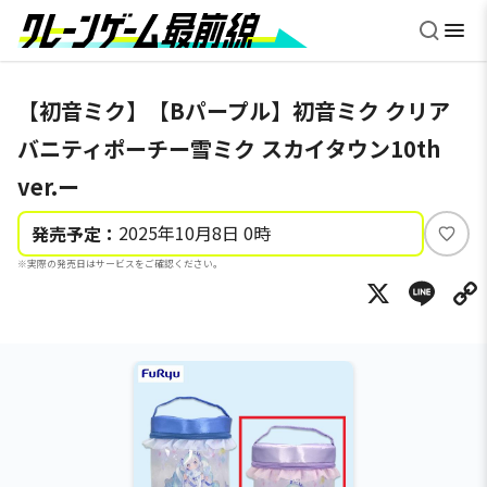
【初音ミク】【Bパープル】初音ミク クリア
バニティポーチー雪ミク スカイタウン10th
ver.ー
2025年10月8日 0時
発売予定：
い
※実際の発売日はサービスをご確認ください。
い
X
Li
ね