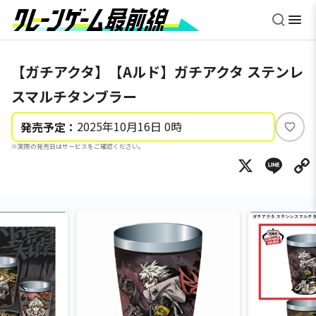
【ガチアクタ】【Aルド】ガチアクタ ステンレ
スマルチタンブラー
2025年10月16日 0時
発売予定：
い
※実際の発売日はサービスをご確認ください。
い
X
Li
ね