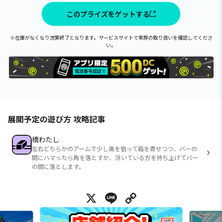
このプライズをゲットする
※在庫がなくなり次第終了となります。サービスサイトで実際の取り扱いを確認してくださ
い。
展開予定の遊び方 攻略記事
橋わたし
左右どちらかのアームで少し奥を狙って箱を寄せつつ、バーの
間にハマったら角を落とすか、浮いている方を持ち上げてバー
の間に落とします。
X
Line
Copy Link