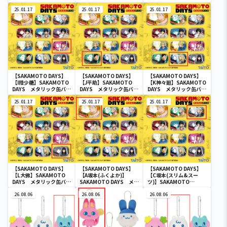
カー
カー
太郎フィギュア-その店
25.01.17
25.01.17
長、元・伝説の殺し屋-
25.01.17
【SAKAMOTO DAYS】
【SAKAMOTO DAYS】
【SAKAMOTO DAYS】
【I陸少糖】SAKAMOTO
【J平助】SAKAMOTO
【K神々廻】SAKAMOTO
DAYS メタリック缶バッ
DAYS メタリック缶バッ
DAYS メタリック缶バッ
ジ
ジ
ジ
25.01.17
25.01.17
25.01.17
【SAKAMOTO DAYS】
【SAKAMOTO DAYS】
【SAKAMOTO DAYS】
【L大佛】SAKAMOTO
【A坂本(ふくよか)】
【C坂本(スリム&スー
DAYS メタリック缶バッ
SAKAMOTO DAYS メタ
ツ)】SAKAMOTO
ジ
リック缶バッジ
DAYS メタリック缶バッ
26.08.06
26.08.06
ジ
26.08.06