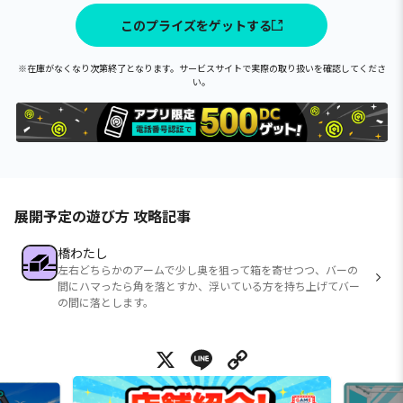
このプライズをゲットする
※在庫がなくなり次第終了となります。サービスサイトで実際の取り扱いを確認してくださ
い。
展開予定の遊び方 攻略記事
橋わたし
左右どちらかのアームで少し奥を狙って箱を寄せつつ、バーの
間にハマったら角を落とすか、浮いている方を持ち上げてバー
の間に落とします。
X
Line
Copy Link