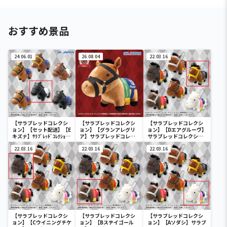
おすすめ景品
24.06.01
26.08.04
22.03.16
【サラブレッドコレクシ
【サラブレッドコレクシ
【サラブレッドコレクシ
ョン】【セット配送】【E
ョン】【グランアレグリ
ョン】【Dエアグルーヴ】
キズナ】ｻﾗﾌﾞﾚｯﾄﾞｺﾚｸｼｮﾝｿ
ア】サラブレッドコレク
サラブレッドコレクショ
ﾌﾋﾞﾏｽｺｯﾄ3
ション ふわふわBIG(グラ
ンマスコットBC3
22.03.16
ンアレグリア)
22.03.16
22.03.16
【サラブレッドコレクシ
【サラブレッドコレクシ
【サラブレッドコレクシ
ョン】【Cウイニングチケ
ョン】【Bステイゴール
ョン】【Aソダシ】サラブ