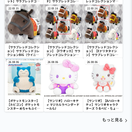
ット】サラブレッドコレ
ド】サラブレッドコレク
レッドコレクションマス
クションマスコットBC3
ションマスコットBC3
コットBC3
22.03.15
22.03.16
22.03.16
【サラブレッドコレクシ
【サラブレッドコレクシ
【サラブレッドコレクシ
ョン】サラブレッドコレ
ョン】【Fウオッカ】サラ
ョン】【Eナリタタイシ
クションBIG（ウイニン
ブレッドコレクションマ
ン】サラブレッドコレク
グチケット）
スコットBC3
ションマスコットBC3
26.08.06
26.08.06
26.08.06
【ポケットモンスター】
【サンリオ】ハローキテ
【サンリオ】【Aハローキ
【カビゴン】ポケットモ
ィ マジカルラベンダード
ティ】サンリオキャラク
ンスター めちゃもふぐっ
ールGJ
ターズ うるベビ・ちょい
と ほっこりいやされぬい
デカドール
ぐるみ～カビゴン～
もっと見る