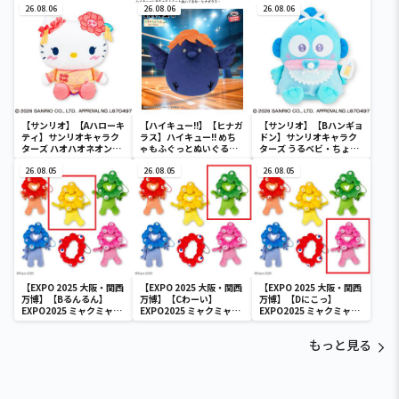
26.08.06
26.08.06
26.08.06
【サンリオ】【Aハローキ
【ハイキュー!!】【ヒナガ
【サンリオ】【Bハンギョ
ティ】サンリオキャラク
ラス】ハイキュー!! めち
ドン】サンリオキャラク
ターズ ハオハオネオンタ
ゃもふぐっとぬいぐるみ
ターズ うるベビ・ちょい
ウンドールBIGタイプ1
～ヒナガラス～
デカドール
26.08.05
26.08.05
26.08.05
【EXPO 2025 大阪・関西
【EXPO 2025 大阪・関西
【EXPO 2025 大阪・関西
万博】【Bるんるん】
万博】【Cわーい】
万博】【Dにこっ】
EXPO2025 ミャクミャク
EXPO2025 ミャクミャク
EXPO2025 ミャクミャク
カラフルゴム紐付きぬい
カラフルゴム紐付きぬい
カラフルゴム紐付きぬい
ぐるみ
ぐるみ
ぐるみ
もっと見る