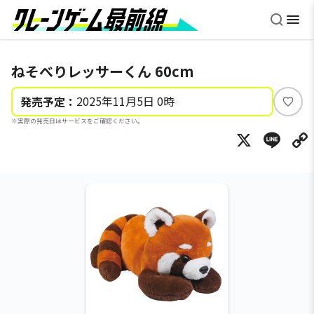
ねそべりレッサーくん 60cm
2025年11月5日 0時
発売予定：
い
※実際の発売日はサービスをご確認ください。
い
X
Li
ね