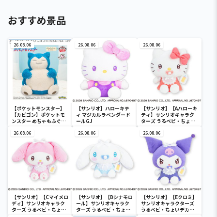
おすすめ景品
26.08.06
26.08.06
26.08.06
【ポケットモンスター】
【サンリオ】ハローキテ
【サンリオ】【Aハローキ
【カビゴン】ポケットモ
ィ マジカルラベンダード
ティ】サンリオキャラク
ンスター めちゃもふぐっ
ールGJ
ターズ うるベビ・ちょい
と ほっこりいやされぬい
デカドール
ぐるみ～カビゴン～
26.08.06
26.08.06
26.08.06
【サンリオ】【Cマイメロ
【サンリオ】【Dシナモロ
【サンリオ】【Eクロミ】
ディ】サンリオキャラク
ール】サンリオキャラク
サンリオキャラクターズ
ターズ うるベビ・ちょい
ターズ うるベビ・ちょい
うるベビ・ちょいデカド
デカドール
デカドール
ール