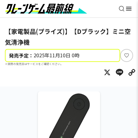
【家電製品(プライズ)】【Dブラック】ミニ空
気清浄機
2025年11月10日 0時
発売予定：
い
※実際の発売日はサービスをご確認ください。
い
X
Li
ね