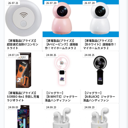
26.07.21
26.07.20
26.07.20
【家電製品(プライズ)】
【家電製品(プライズ)】
【家電製品(プライズ)】
超音波式虫除けコンセン
【Aベビーピンク】遠隔操
【Bホワイト】遠隔操作！
トライト
作！マイホームカメラ 2
マイホームカメラ 2
24.07.14
24.08.25
24.08.25
【家電製品(プライズ)】
【ジャグラー】
【ジャグラー】
SORBO 4in1 手回し充電
【B:WHITE】ジャグラー
【A:BLACK】ジャグラー
ラジオライト
液晶ハンディファン
液晶ハンディファン
24.09.03
24.09.23
24.09.23