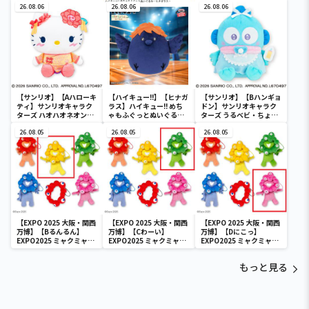
26.08.06
26.08.06
26.08.06
【サンリオ】【Aハローキ
【ハイキュー!!】【ヒナガ
【サンリオ】【Bハンギョ
ティ】サンリオキャラク
ラス】ハイキュー!! めち
ドン】サンリオキャラク
ターズ ハオハオネオンタ
ゃもふぐっとぬいぐるみ
ターズ うるベビ・ちょい
ウンドールBIGタイプ1
～ヒナガラス～
デカドール
26.08.05
26.08.05
26.08.05
【EXPO 2025 大阪・関西
【EXPO 2025 大阪・関西
【EXPO 2025 大阪・関西
万博】【Bるんるん】
万博】【Cわーい】
万博】【Dにこっ】
EXPO2025 ミャクミャク
EXPO2025 ミャクミャク
EXPO2025 ミャクミャク
カラフルゴム紐付きぬい
カラフルゴム紐付きぬい
カラフルゴム紐付きぬい
ぐるみ
ぐるみ
ぐるみ
もっと見る