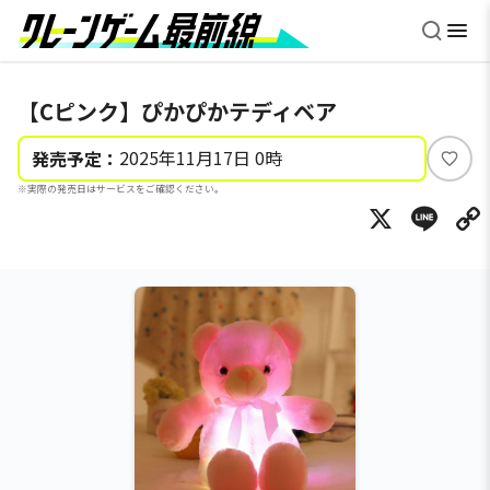
【Cピンク】ぴかぴかテディベア
2025年11月17日 0時
発売予定：
い
※実際の発売日はサービスをご確認ください。
い
X
Li
ね