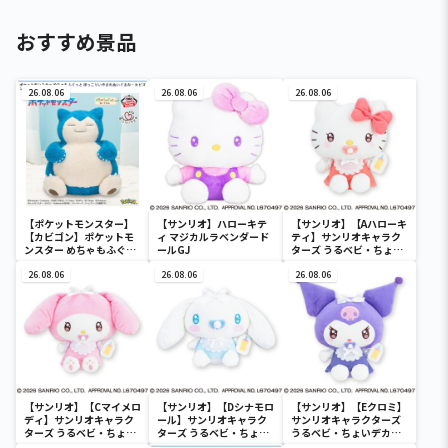
おすすめ景品
26.08.06
26.08.06
26.08.06
【ポケットモンスター】
【サンリオ】ハローキテ
【サンリオ】【Aハローキ
【カビゴン】ポケットモ
ィ マジカルラベンダード
ティ】サンリオキャラク
ンスター めちゃもふぐっ
ールGJ
ターズ うるベビ・ちょい
と ほっこりいやされぬい
デカドール
ぐるみ～カビゴン～
26.08.06
26.08.06
26.08.06
【サンリオ】【Cマイメロ
【サンリオ】【Dシナモロ
【サンリオ】【Eクロミ】
ディ】サンリオキャラク
ール】サンリオキャラク
サンリオキャラクターズ
ターズ うるベビ・ちょい
ターズ うるベビ・ちょい
うるベビ・ちょいデカド
デカドール
デカドール
ール