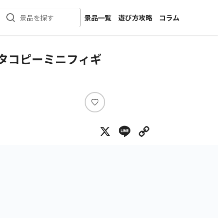
景品一覧
遊び方攻略
コラム
景品を探す
新着景品
インタビュー
カテゴリ一覧
ニュース
 タコピーミニフィギ
作品名一覧
店舗
メーカー一覧
開発
攻略
い
プライズ
い
X
Line
Copy Lin
ね
イベント
キャラ特集