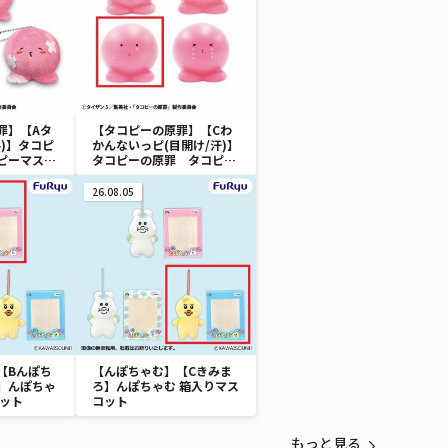
罪】【Aタ
【タコピーの原罪】【Cわ
)】タコピ
かんないっピ(目開け/汗)】
ピーマスコ
タコピーの原罪 タコピー
ミニフィギュア
26.08.05
【Bんぽち
【んぽちゃむ】【Cきみま
】んぽちゃ
ろ】んぽちゃむ 箱入りマス
コット
コット
もっと見る