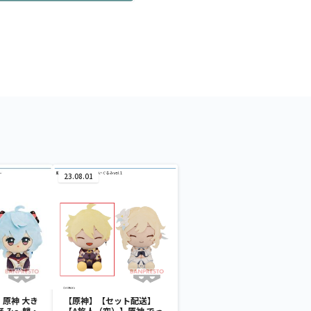
23.08.01
原神 大き
【原神】【セット配送】
るみ～魈・
【A旅人（空）】原神 でっ