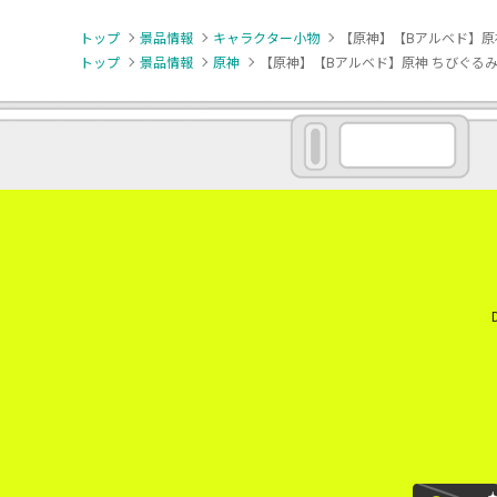
トップ
景品情報
キャラクター小物
【原神】【Bアルベド】原神 
トップ
景品情報
原神
【原神】【Bアルベド】原神 ちびぐるみ～復刻