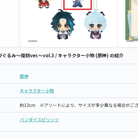
み～復刻ver.～vol.3 / キャラクター小物 (原神) の紹介
原神
キャラクター小物
約13cm ※アソートにより、サイズが多少異なる場合がご
バンダイスピリッツ