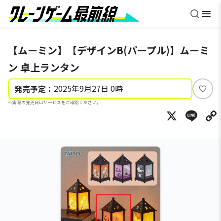
【ムーミン】【デザインB(パープル)】ムーミ
ン 卓上ランタン
2025年9月27日 0時
発売予定：
い
※実際の発売日はサービスをご確認ください。
い
X
Li
ね