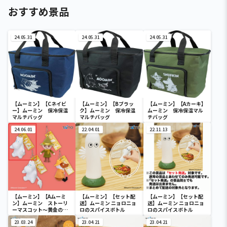
おすすめ景品
24.05.31
24.05.31
24.05.31
【ムーミン】【Cネイビ
【ムーミン】【Bブラッ
【ムーミン】【Aカーキ】
ー】ムーミン 保冷保温
ク】ムーミン 保冷保温
ムーミン 保冷保温マル
マルチバッグ
マルチバッグ
チバッグ
24.06.01
22.04.01
22.11.13
【ムーミン】【Aムーミ
【ムーミン】【セット配
【ムーミン】【セット配
ン】ムーミン ストーリ
送】ムーミン ニョロニョ
送】ムーミン ニョロニョ
ーマスコット～黄金のし
ロのスパイスボトル
ロのスパイスボトル
っぽ～
23.03.24
23.04.21
23.04.21