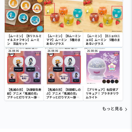
【ムーミン】【Bリトルミ
【ムーミン】【Bムーミン
【ムーミン】【Eニョロニ
イ＆スナフキン】ムーミ
ママ】ムーミン 5種のま
ョロ】ムーミン 5種のま
ン 豆皿セット
あるいグラス
あるいグラス
26.08.06
26.08.06
26.08.06
【鬼滅の刃】【A煉獄杏寿
【鬼滅の刃】【B胡蝶しの
【プリキュア】名探偵プ
郎】アニメ「鬼滅の刃」
ぶ】アニメ「鬼滅の刃」
リキュア！ プラネタリウ
プチっと灯りマス～煉獄
プチっと灯りマス～煉獄
ムライト
杏寿郎・胡蝶しのぶ～
杏寿郎・胡蝶しのぶ～
もっと見る