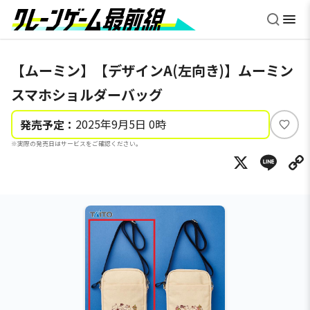
【ムーミン】【デザインA(左向き)】ムーミン
スマホショルダーバッグ
2025年9月5日 0時
発売予定：
い
※実際の発売日はサービスをご確認ください。
い
X
Li
ね