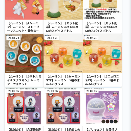
【ムーミン】【Aムーミ
【ムーミン】【セット配
【ムーミン】【セット配
ン】ムーミン ストーリ
送】ムーミン ニョロニョ
送】ムーミン ニョロニョ
ーマスコット～黄金のし
ロのスパイスボトル
ロのスパイスボトル
っぽ～
23.03.24
23.04.21
23.04.21
【ムーミン】【Bリトルミ
【ムーミン】【Bムーミン
【ムーミン】【Eニョロニ
イ＆スナフキン】ムーミ
ママ】ムーミン 5種のま
ョロ】ムーミン 5種のま
ン 豆皿セット
あるいグラス
あるいグラス
26.08.06
26.08.06
26.08.06
【鬼滅の刃】【A煉獄杏寿
【鬼滅の刃】【B胡蝶しの
【プリキュア】名探偵プ