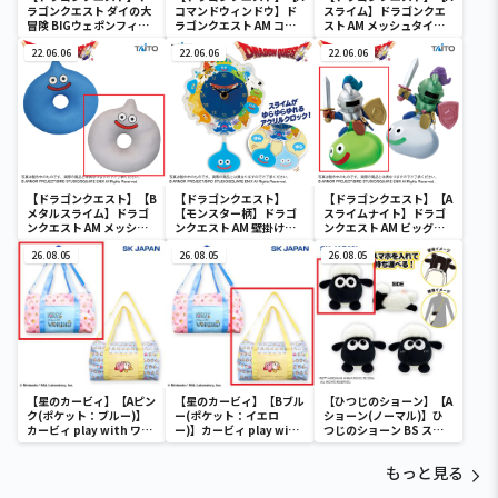
ラゴンクエスト ダイの大
コマンドウィンドウ】ド
スライム】ドラゴンクエ
冒険 BIGウェポンフィギ
ラゴンクエスト AM コマ
スト AM メッシュタイプ
ュアコレクション ～パプ
ンドウィンドウ ブラック
円座クッション スライム
ニカのナイフ～
22.06.06
ボード
22.06.06
＆メタルスライム
22.06.06
【ドラゴンクエスト】【B
【ドラゴンクエスト】
【ドラゴンクエスト】【A
メタルスライム】ドラゴ
【モンスター柄】ドラゴ
スライムナイト】ドラゴ
ンクエスト AM メッシュ
ンクエスト AM 壁掛け時
ンクエスト AM ビッグク
タイプ円座クッション ス
計 ～モンスターがいっぱ
リアフィギュア スライム
ライム＆メタルスライム
26.08.05
い！編～
26.08.05
ナイト＆メタルライダー
26.08.05
【星のカービィ】【Aピン
【星のカービィ】【Bブル
【ひつじのショーン】【A
ク(ポケット：ブルー)】
ー(ポケット：イエロ
ショーン(ノーマル)】ひ
カービィ play with ワド
ー)】カービィ play with
つじのショーン BS スマ
ルディ ボストンバッグ
ワドルディ ボストンバッ
ホショーンルダー
グ
もっと見る