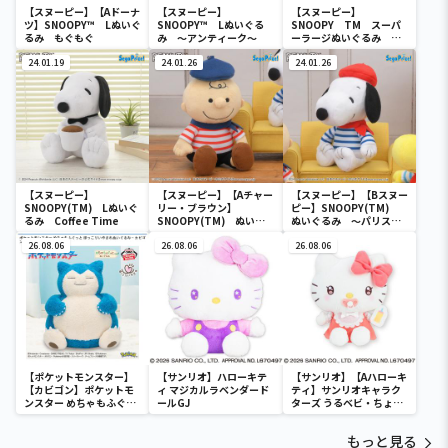
【スヌーピー】【Aドーナ
【スヌーピー】
【スヌーピー】
ツ】SNOOPY™ Lぬいぐ
SNOOPY™ Lぬいぐる
SNOOPY TM スーパ
るみ もぐもぐ
み ～アンティーク～
ーラージぬいぐるみ ～
FACE～
24.01.19
24.01.26
24.01.26
【スヌーピー】
【スヌーピー】【Aチャー
【スヌーピー】【Bスヌー
SNOOPY(TM) Lぬいぐ
リー・ブラウン】
ピー】SNOOPY(TM)
るみ Coffee Time
SNOOPY(TM) ぬいぐ
ぬいぐるみ ～パリスタ
るみ ～パリスタイル～
イル～
26.08.06
26.08.06
26.08.06
【ポケットモンスター】
【サンリオ】ハローキテ
【サンリオ】【Aハローキ
【カビゴン】ポケットモ
ィ マジカルラベンダード
ティ】サンリオキャラク
ンスター めちゃもふぐっ
ールGJ
ターズ うるベビ・ちょい
と ほっこりいやされぬい
デカドール
ぐるみ～カビゴン～
もっと見る