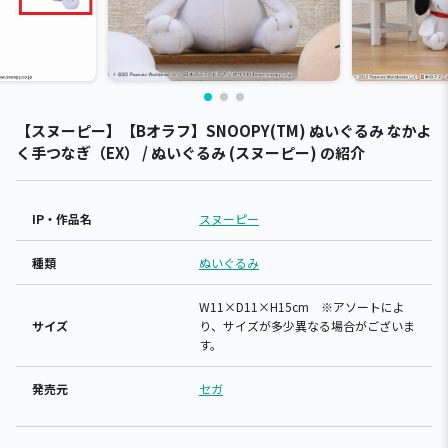
【スヌーピー】【Bオラフ】SNOOPY(TM) ぬいぐるみ なかよ
く手つなぎ（EX） / ぬいぐるみ (スヌーピー) の紹介
IP・作品名
スヌーピー
種類
ぬいぐるみ
W11×D11×H15cm ※アソートによ
サイズ
り、サイズが多少異なる場合がございま
す。
発売元
セガ