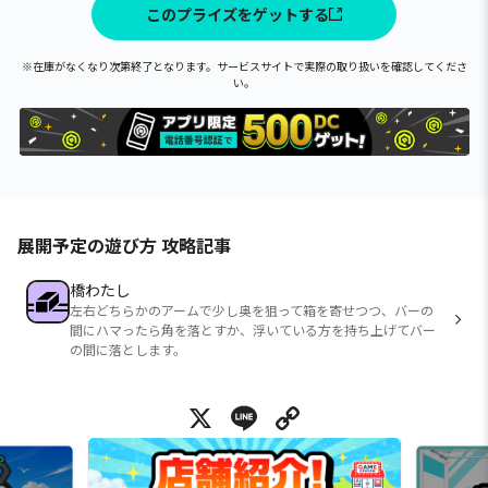
このプライズをゲットする
※在庫がなくなり次第終了となります。サービスサイトで実際の取り扱いを確認してくださ
い。
展開予定の遊び方 攻略記事
橋わたし
左右どちらかのアームで少し奥を狙って箱を寄せつつ、バーの
間にハマったら角を落とすか、浮いている方を持ち上げてバー
の間に落とします。
X
Line
Copy Link