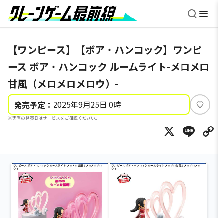
【ワンピース】【ボア・ハンコック】ワンピ
ース ボア・ハンコック ルームライト-メロメロ
甘風（メロメロメロウ）-
2025年9月25日 0時
発売予定：
い
※実際の発売日はサービスをご確認ください。
い
X
Li
ね