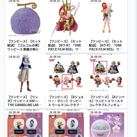
24.06.01
タブルフィギュア-ワノ国
24.06.01
MONKEY.D.LUFFY-
24.06.01
鬼ヶ島編7-
【ワンピース】【セット
【ワンピース】【セット
【ワンピース】【セット
配送】【ゴムゴムの実】
配送】【Bウタ】『ONE
配送】【Aウタ】『ONE
ワンピース 悪魔の実ルー
PIECE FILM RED』 ワー
PIECE FILM RED』 ワー
ムライト-ゴムゴムの実-
ルドコレクタブルフィギ
ルドコレクタブルフィギ
24.06.02
ュア-UTA COLLECTION-
26.08.04
ュア-UTA COLLECTION-
26.08.04
【ワンピース】【ワン
【ワンピース】【Dジュエ
【ワンピース】【Aジンベ
ダ】ワンピース DXF～
リー・ボニー】ワンピー
エ】ワンピース ワールド
THE GRANDLINE LADY
ス ワールドコレクタブル
コレクタブルフィギュア-
～ワノ国 vol.10
フィギュア-宴1-
宴1-
26.08.06
26.08.06
26.08.06