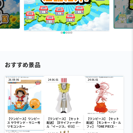
おすすめ景品
26.08.06
24.06.01
24.06.01
【ワンピース】ワンピー
【ワンピース】【セット
【ワンピース】【セット
ス サウザンド・サニー号
配送】【Eサイファーポー
配送】【モンキー・D・ル
リモコンカー
ル〝イージス〟ゼロ】ワ
フィ】『ONE PIECE
ンピース ワールドコレク
FILM RED』 戦光絶景-