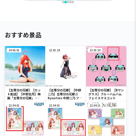
おすすめ景品
24.06.01
22.03.24
22.03.30
【五等分の花嫁】【セッ
【五等分の花嫁】【中野
【五等分の花嫁】【Bサン
ト配送】【中野五月】映
二乃】五等分の花嫁∬
グラス】ブルーハムハム
画「五等分の花嫁」 -
Kyunties 中野二乃 フィ
フェイスマスコット
Celestial vivi-中野五月
ギュア
School style ver.
22.04.01
22.04.01
22.04.15