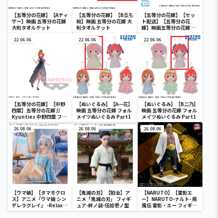
【五等分の花嫁】【Aティ
【五等分の花嫁】【B立ち
【五等分の花嫁】【セッ
ザー】映画 五等分の花嫁
絵】映画 五等分の花嫁 大
ト配送】【五等分の花
大判タオルケット
判タオルケット
嫁】映画五等分の花嫁 キ
ャンパスアートセット
22.06.06
22.06.06
22.06.06
【五等分の花嫁】【中野
【ぬいぐるみ】【A一花】
【ぬいぐるみ】【B二乃】
四葉】五等分の花嫁∬
映画 五等分の花嫁 フォル
映画 五等分の花嫁 フォル
Kyunties 中野四葉 フィ
メイツぬいぐるみ Part1
メイツぬいぐるみ Part1
ギュア
26.08.06
26.08.06
26.08.06
【ウマ娘】【タマモクロ
【鬼滅の刃】【狛治】ア
【NARUTO】【雷影エ
ス】アニメ『ウマ娘 シン
ニメ「鬼滅の刃」 フィギ
ー】NARUTO-ナルト- 疾
デレラグレイ』 -Relax
ュア-絆ノ装-伍拾壱ノ型
風伝 雷影・エー フィギュ
time-タマモクロス
ア～五影集結…!!～