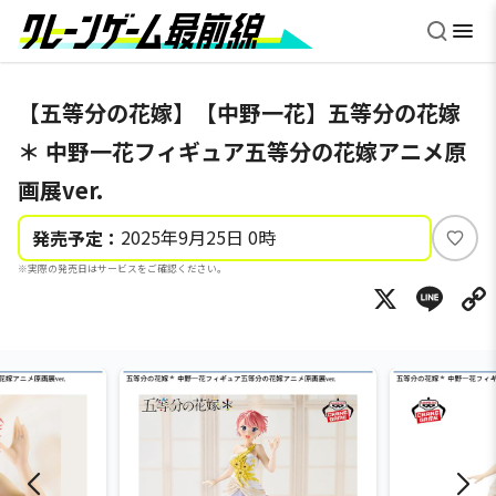
【五等分の花嫁】【中野一花】五等分の花嫁
＊ 中野一花フィギュア五等分の花嫁アニメ原
画展ver.
2025年9月25日 0時
発売予定：
い
※実際の発売日はサービスをご確認ください。
い
X
Li
ね