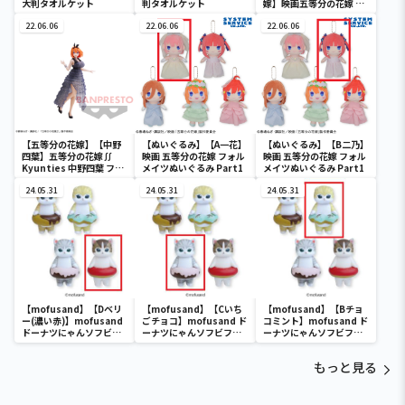
大判タオルケット
判タオルケット
嫁】映画五等分の花嫁 キ
ャンパスアートセット
22.06.06
22.06.06
22.06.06
【五等分の花嫁】【中野
【ぬいぐるみ】【A一花】
【ぬいぐるみ】【B二乃】
四葉】五等分の花嫁∬
映画 五等分の花嫁 フォル
映画 五等分の花嫁 フォル
Kyunties 中野四葉 フィ
メイツぬいぐるみ Part1
メイツぬいぐるみ Part1
ギュア
24.05.31
24.05.31
24.05.31
【mofusand】【Dベリ
【mofusand】【Cいち
【mofusand】【Bチョ
ー(濃い赤)】mofusand
ごチョコ】mofusand ド
コミント】mofusand ド
ドーナツにゃんソフビフ
ーナツにゃんソフビフィ
ーナツにゃんソフビフィ
ィギュア
ギュア
ギュア
もっと見る