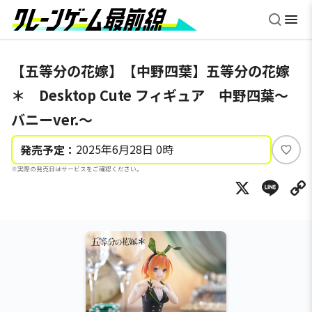
【五等分の花嫁】【中野四葉】五等分の花嫁
＊ Desktop Cute フィギュア 中野四葉～
バニーver.～
2025年6月28日 0時
発売予定：
い
※実際の発売日はサービスをご確認ください。
い
X
Li
ね