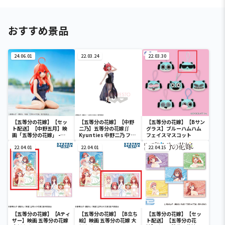
おすすめ景品
24.06.01
22.03.24
22.03.30
【五等分の花嫁】【セッ
【五等分の花嫁】【中野
【五等分の花嫁】【Bサン
ト配送】【中野五月】映
二乃】五等分の花嫁∬
グラス】ブルーハムハム
画「五等分の花嫁」 -
Kyunties 中野二乃 フィ
フェイスマスコット
Celestial vivi-中野五月
ギュア
School style ver.
22.04.01
22.04.01
22.04.15
【五等分の花嫁】【Aティ
【五等分の花嫁】【B立ち
【五等分の花嫁】【セッ
ザー】映画 五等分の花嫁
絵】映画 五等分の花嫁 大
ト配送】【五等分の花