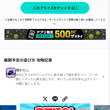
このプライズをゲットする
※在庫がなくなり次第終了となります。サービスサイトで実際の取り扱いを確認してくださ
い。
展開予定の遊び方 攻略記事
橋わたし
左右どちらかのアームで少し奥を狙って箱を寄せつつ、バーの
間にハマったら角を落とすか、浮いている方を持ち上げてバー
の間に落とします。
X
Line
Copy Link