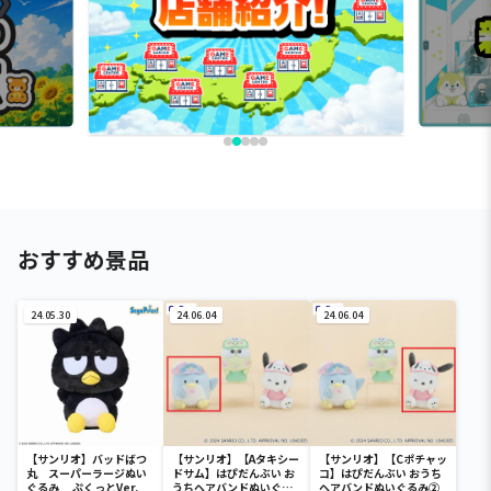
おすすめ景品
24.05.30
24.06.04
24.06.04
【サンリオ】バッドばつ
【サンリオ】【Aタキシー
【サンリオ】【Cポチャッ
丸 スーパーラージぬい
ドサム】はぴだんぶい お
コ】はぴだんぶい おうち
ぐるみ ぷくっとVer.
うちヘアバンドぬいぐる
ヘアバンドぬいぐるみ②