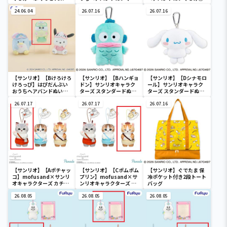
み②
24.06.04
26.07.16
26.07.16
【サンリオ】【Bけろけろ
【サンリオ】【Bハンギョ
【サンリオ】【Dシナモロ
けろっぴ】はぴだんぶい
ドン】サンリオキャラク
ール】サンリオキャラク
おうちヘアバンドぬいぐ
ターズ スタンダードぬい
ターズ スタンダードぬい
るみ②
ぐるみリール付きパスケ
ぐるみリール付きパスケ
26.07.17
ース
26.07.17
ース
26.07.16
【サンリオ】【Aポチャッ
【サンリオ】【Cポムポム
【サンリオ】ぐでたま 保
コ】mofusand×サンリ
プリン】mofusand×サ
冷ポケット付き2段トート
オキャラクターズ カチュ
ンリオキャラクターズ カ
バッグ
ーシャマスコット②
チューシャマスコット②
26.08.05
26.08.05
26.08.05