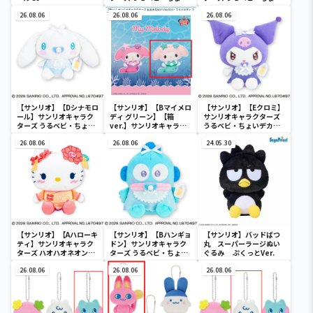
デカドール
デカドール
26.08.06
26.08.06
26.08.06
【サンリオ】【Dシナモロ
【サンリオ】【Bマイメロ
【サンリオ】【Eクロミ】
ール】サンリオキャラク
ディ グリーン】【箱
サンリオキャラクターズ
ターズ うるベビ・ちょい
ver.】サンリオキャラク
うるベビ・ちょいデカド
デカドール
ターズ おおきな
ール
26.08.06
SOFVIMATES～マイメロ
26.08.06
24.05.30
ディ マーメイドver. ～
【サンリオ】【Aハローキ
【サンリオ】【Bハンギョ
【サンリオ】バッドばつ
ティ】サンリオキャラク
ドン】サンリオキャラク
丸 スーパーラージぬい
ターズ ハオハオネオンタ
ターズ うるベビ・ちょい
ぐるみ ぷくっとVer.
ウンドールBIGタイプ1
デカドール
26.08.06
26.08.06
26.08.06