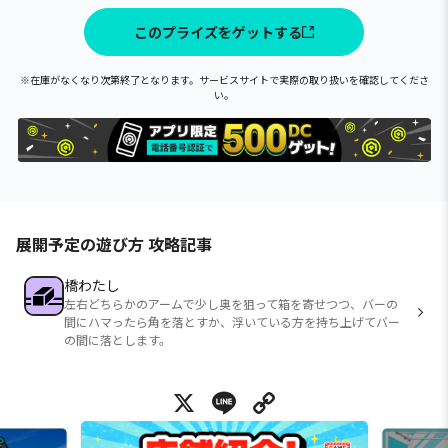
このプライズをゲットする
※在庫がなくなり次第終了となります。サービスサイトで実際の取り扱いを確認してくださ
い。
展開予定の遊び方 攻略記事
橋わたし
左右どちらかのアームで少し奥を狙って箱を寄せつつ、バーの
間にハマったら角を落とすか、浮いている方を持ち上げてバー
の間に落とします。
X
Line
Copy Link