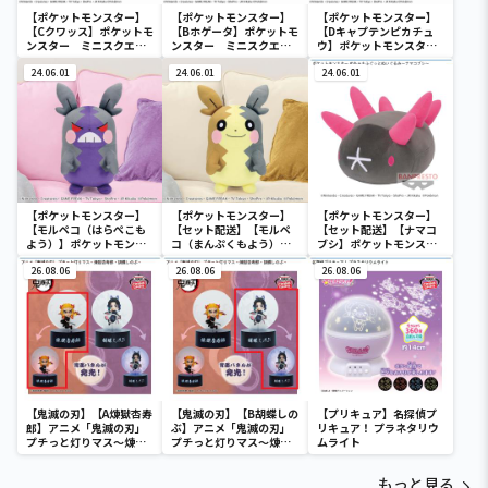
【ポケットモンスター】
【ポケットモンスター】
【ポケットモンスター】
【Cクワッス】ポケットモ
【Bホゲータ】ポケットモ
【Dキャプテンピカチュ
ンスター ミニスクエア
ンスター ミニスクエア
ウ】ポケットモンスタ
ポーチ
ポーチ
ー ミニスクエアポーチ
24.06.01
24.06.01
24.06.01
【ポケットモンスター】
【ポケットモンスター】
【ポケットモンスター】
【モルペコ（はらぺこも
【セット配送】【モルペ
【セット配送】【ナマコ
よう）】ポケットモンス
コ（まんぷくもよう）】
ブシ】ポケットモンスタ
ター めちゃもふぐっとぬ
ポケットモンスター めち
ー めちゃもふぐっとぬい
いぐるみ～モルペコ（は
26.08.06
ゃもふぐっとぬいぐるみ
26.08.06
ぐるみ～ナマコブシ～
26.08.06
らぺこもよう）～
～モルペコ（まんぷくも
よう）～
【鬼滅の刃】【A煉獄杏寿
【鬼滅の刃】【B胡蝶しの
【プリキュア】名探偵プ
郎】アニメ「鬼滅の刃」
ぶ】アニメ「鬼滅の刃」
リキュア！ プラネタリウ
プチっと灯りマス～煉獄
プチっと灯りマス～煉獄
ムライト
杏寿郎・胡蝶しのぶ～
杏寿郎・胡蝶しのぶ～
もっと見る