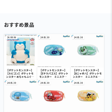
おすすめ景品
26.08.06
24.05.30
24.05.30
【ポケットモンスター】
【ポケットモンスター】
【ポケットモンスター】
【カビゴン】ポケットモ
【Eテラパゴス】ポケット
【Aニャオハ】ポケットモ
ンスター めちゃもふぐっ
モンスター ミニスクエ
ンスター ミニスクエア
と ほっこりいやされぬい
アポーチ
ポーチ
ぐるみ～カビゴン～
24.05.30
24.05.30
24.05.30