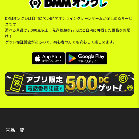
DMMオンクレは自宅にて24時間オンラインクレーンゲームが楽しめるサービ
スです。
遊べる景品は3,000点以上！発送依頼を行えばご自宅に獲得した景品をお届
け！
ゲット保証機能があるので、初心者の方でも安心して楽しめます。
景品一覧