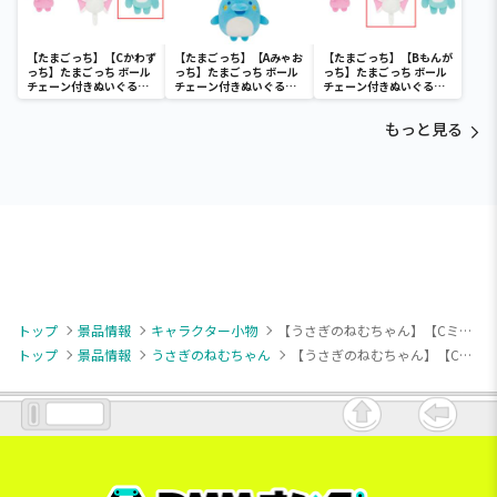
【たまごっち】【Cかわず
【たまごっち】【Aみゃお
【たまごっち】【Bもんが
っち】たまごっち ボール
っち】たまごっち ボール
っち】たまごっち ボール
チェーン付きぬいぐるみ
チェーン付きぬいぐるみ
チェーン付きぬいぐるみ
～Tamagotchi
～Tamagotchi
～Tamagotchi
Paradise～vol.3
Paradise～vol.2-R
Paradise～vol.3
もっと見る
トップ
景品情報
キャラクター小物
【うさぎのねむちゃん】【Cミルクラテ(茶)】うさぎのねむちゃん フロッキーソフビフィギュア
トップ
景品情報
うさぎのねむちゃん
【うさぎのねむちゃん】【Cミルクラテ(茶)】うさぎのねむちゃん フロッキーソフビフィギュア